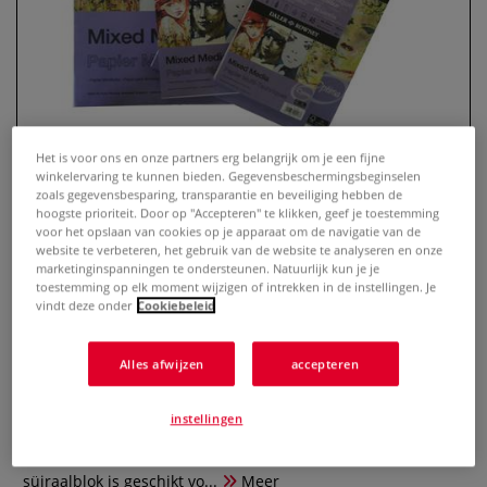
Het is voor ons en onze partners erg belangrijk om je een fijne
winkelervaring te kunnen bieden. Gegevensbeschermingsbeginselen
zoals gegevensbesparing, transparantie en beveiliging hebben de
hoogste prioriteit. Door op "Accepteren" te klikken, geef je toestemming
voor het opslaan van cookies op je apparaat om de navigatie van de
DALER-ROWNEY Mixed Media
website te verbeteren, het gebruik van de website te analyseren en onze
papierblok, spiraal gebonden
marketinginspanningen te ondersteunen. Natuurlijk kun je je
toestemming op elk moment wijzigen of intrekken in de instellingen. Je
vindt deze onder
Cookiebeleid
0 Beoordeling
DALER-ROWNEY Mixed Media papierblok, spiraal gebonden
Alles afwijzen
accepteren
is uitstekend geschikt voor het tekenen met potlood, hout,
aquarel, pastel, acryl e.d.DALER-ROWNEY Mixed Media
instellingen
papierblok biedt volgende eigenschappen: zuurvrij250
grams30 velnatuurwitspiraal gebondenMixed Media
süiraalblok is geschikt vo...
Meer