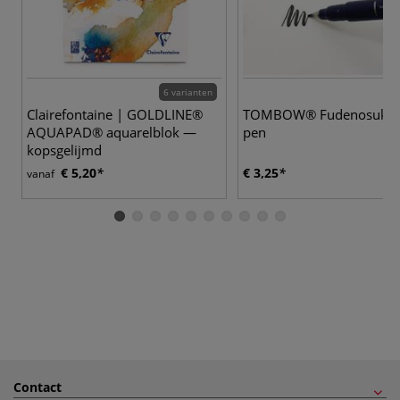
6 varianten
Clairefontaine | GOLDLINE®
TOMBOW® Fudenosuke 
AQUAPAD® aquarelblok —
pen
kopsgelijmd
€ 5,20
€ 3,25
vanaf
Contact