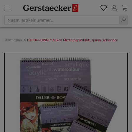
Startpagina
DALER-ROWNEY Mixed Media papierblok, spiraal gebonden