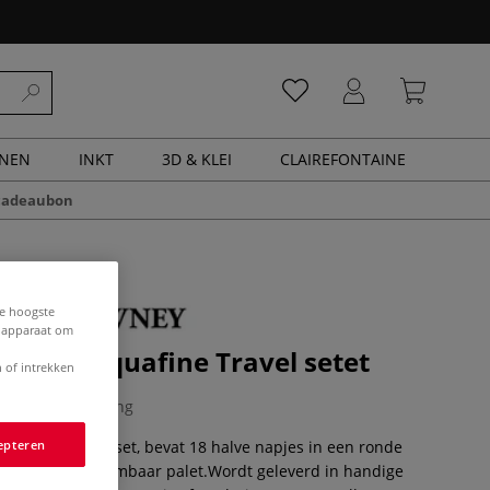
ENEN
INKT
3D & KLEI
CLAIREFONTAINE
cadeaubon
de hoogste
e apparaat om
WNEY Aquafine Travel setet
 of intrekken
1 Beoordeling
epteren
afine Travel set, bevat 18 halve napjes in een ronde
 penseel en uitneembaar palet.Wordt geleverd in handige