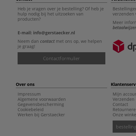
Heb je vragen over je bestelling? Of heb je
Bestellinge
hulp nodig bij het uitzoeken van
verzenden 
producten?
Meer infor
betaalwijze
E-mail: info@gerstaecker.nl
Neem dan
contact
met ons op, we helpen
je graag!
Contactformulier
Over ons
Klantenserv
Impressum
Mijn accou
Algemene voorwaarden
Verzenden 
Gegevensbescherming
Contact
Cookiebeleid
Retourner
Werken bij Gerstaecker
Onze winke
bestelli