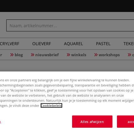
CRYLVERF
OLIEVERF
AQUAREL
PASTEL
TEK
r
blog
nieuwsbrief
winkels
workshops
ons en onze partners erg belangrijk om je een fijne winkelervaring te kunnen bieden.
chermingsbeginselen zoals gegevensbesparing, transparantie en beveiliging hebben 
Door op "Accepteren" te klikken, geef je toestemming voor het opslaan van cookies op j
 van de website te verbeteren, het gebruik van de website te analyseren en onze
DALER RO
spanningen te ondersteunen. Natuurlijk kun je je toestemming op elk moment wijzigen
lingen. Je vindt deze onder
Cookiebeleid
n
Alles afwijzen
acc
DALER ROWNEY Aqu
etui, incluisief