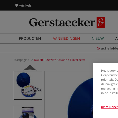
winkels
PRODUCTEN
AANBIEDINGEN
NIEUW
A
actiefolde
Startpagina
DALER ROWNEY Aquafine Travel setet
Het is voor 
Gegevensbes
prioriteit. 
de navigatie
marketingin
in de instel
instellinge