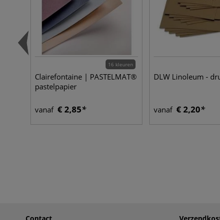
16 kleuren
Clairefontaine | PASTELMAT®
DLW Linoleum - dr
pastelpapier
€ 2,85
€ 2,20
vanaf
vanaf
Contact
Verzendkos