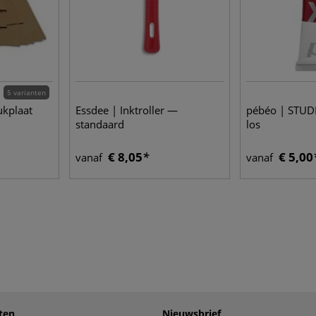
5 varianten
ukplaat
Essdee | Inktroller —
pébéo | STUDI
standaard
los
€ 8,05
€ 5,00
vanaf
vanaf
ten
Nieuwsbrief