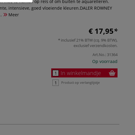
 om mee te nemen op reis of om buiten te aquarelleren.
nte, intensieve, goed vloeiende kleuren.DALER ROWNEY
.
Meer
€ 17,95
inclusief 21% BTW (cq. 9% BTW),
exclusief
verzendkosten
.
Art.No.:
31364
Op voorraad
In winkelmandje
Product op verlanglijstje