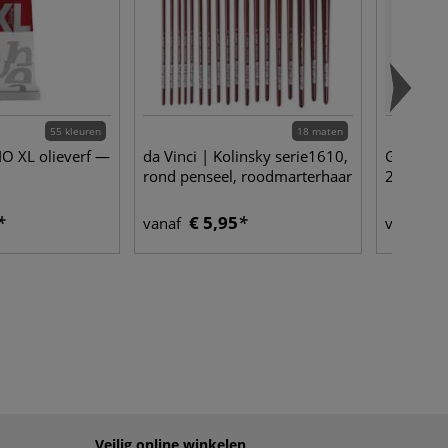
55 kleuren
18 maten
O XL olieverf —
da Vinci | Kolinsky serie1610,
GERSTAEC
rond penseel, roodmarterhaar
225g
€ 5,95
€ 
vanaf
vanaf
Veilig online winkelen