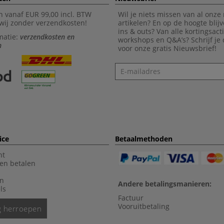
n vanaf EUR 99,00 incl. BTW
Wil je niets missen van al onze
wij zonder verzendkosten!
artikelen? En op de hoogte blijv
ins & outs? Van alle kortingsact
matie:
verzendkosten en
workshops en Q&A’s? Schrijf je
n
voor onze gratis Nieuwsbrief!
Nieuwsbrief
ice
Betaalmethoden
nt
en betalen
en
Andere betalingsmanieren:
ls
Factuur
Vooruitbetaling
ng herroepen