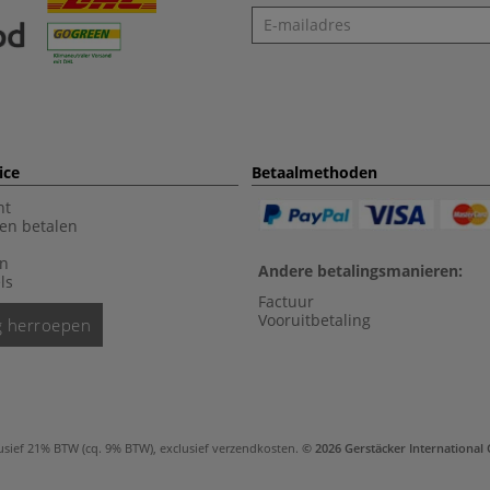
Nieuwsbrief
ice
Betaalmethoden
nt
en betalen
en
Andere betalingsmanieren:
ls
Factuur
Vooruitbetaling
ng herroepen
usief 21% BTW (cq. 9% BTW), exclusief
verzendkosten
.
© 2026 Gerstäcker Internationa