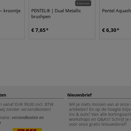
8 kleuren
— kroontje
PENTEL® | Dual Metallic
Pentel Aquash
brushpen
€ 7,65
€ 6,30
ten
Nieuwsbrief
n vanaf EUR 99,00 incl. BTW
Wil je niets missen van al onze
wij zonder verzendkosten!
artikelen? En op de hoogte blijv
ins & outs? Van alle kortingsact
matie:
verzendkosten en
workshops en Q&A’s? Schrijf je
n
voor onze gratis Nieuwsbrief!