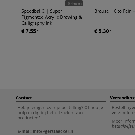
10 kleuren
Speedball® | Super
Brause | Cito Fein 
Pigmented Acrylic Drawing &
Calligraphy Ink
€ 7,55
€ 5,30
Contact
Verzendkos
Heb je vragen over je bestelling? Of heb je
Bestellinge
hulp nodig bij het uitzoeken van
verzenden 
producten?
Meer infor
betaalwijze
E-mail: info@gerstaecker.nl