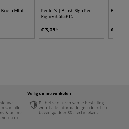
 Brush Mini
Pentel® | Brush Sign Pen
Rohrer & 
Pigment SESP15
€ 3,05
€ 5,55
Veilig online winkelen
 nieuwe
Bij het versturen van je bestelling
en van alle
wordt alle informatie gecodeerd en
ies & online
beveiligd door SSL technieken.
 dan nu in