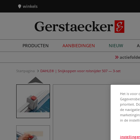
winkels
PRODUCTEN
AANBIEDINGEN
NIEUW
A
actiefolde
Startpagina
DAHLE® | Snijkoppen voor rolsnijder 507 — 3-set
Het is voor 
Gegevensbes
prioriteit. 
de navigatie
marketingin
in de instel
instellinge