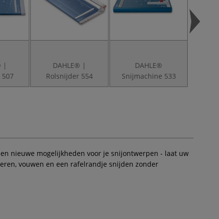
 |
DAHLE® |
DAHLE®
D
r 507
Rolsnijder 554
Snijmachine 533
Snijm
n nieuwe mogelijkheden voor je snijontwerpen - laat uw
oreren, vouwen en een rafelrandje snijden zonder