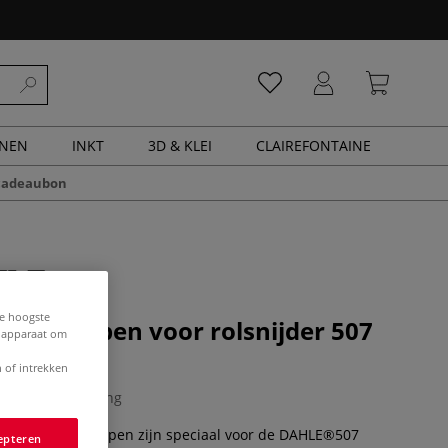
ENEN
INKT
3D & KLEI
CLAIREFONTAINE
cadeaubon
de hoogste
Snijkoppen voor rolsnijder 507
e apparaat om
 of intrekken
0 Beoordeling
reatieve snijkoppen zijn speciaal voor de DAHLE®507
epteren