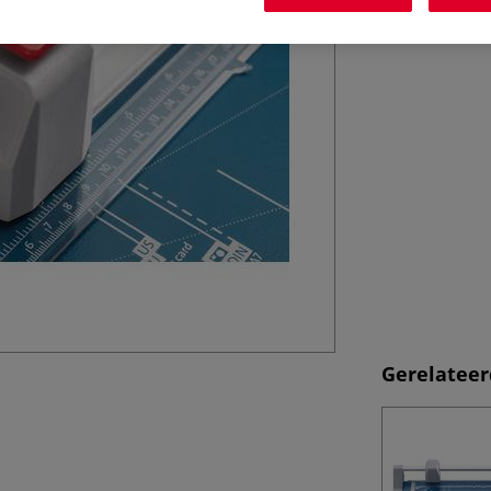
rolsnijder.
Me
Gerelateer