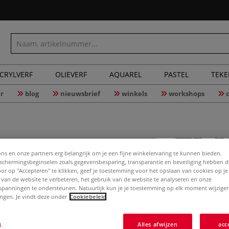
CRYLVERF
OLIEVERF
AQUAREL
PASTEL
TEK
r
blog
nieuwsbrief
winkels
workshops
ons en onze partners erg belangrijk om je een fijne winkelervaring te kunnen bieden.
chermingsbeginselen zoals gegevensbesparing, transparantie en beveiliging hebben 
DAHLE® | 
Door op "Accepteren" te klikken, geef je toestemming voor het opslaan van cookies op j
— 3-set
 van de website te verbeteren, het gebruik van de website te analyseren en onze
spanningen te ondersteunen. Natuurlijk kun je je toestemming op elk moment wijzigen
lingen. Je vindt deze onder
Cookiebeleid
De DAHLE® 980 c
n
Alles afwijzen
acc