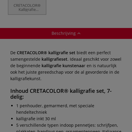
CRETACOLOR®
Kalligrafie
schoonschrift set
Beschrijving
De
CRETACOLOR® kalligrafie set
biedt een perfect
samengestelde
kalligrafieset
. Ideaal geschikt voor zowel
de beginnende
kalligrafie kunstenaa
r en is natuurlijk
ook het juiste
gereedschap voor de al gevorderde in de
kalligrafiekunst.
Inhoud
CRETACOLOR® kalligrafie set, 7-
delig:
1 penhouder, gemarmerd, met speciale
hendeltechniek
kalligrafie inkt 30 ml
5 verschillende typen indoop pennetjes: schrijfpen,
plakkaten, bandzug pen, ornamentenpeen, Italiaanse