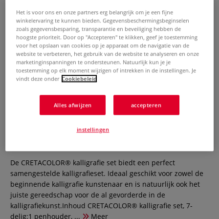
Het is voor ons en onze partners erg belangrijk om je een fijne
winkelervaring te kunnen bieden. Gegevensbeschermingsbeginselen
zoals gegevensbesparing, transparantie en beveiliging hebben de
hoogste prioriteit. Door op "Accepteren" te klikken, geef je toestemming
voor het opslaan van cookies op je apparaat om de navigatie van de
website te verbeteren, het gebruik van de website te analyseren en onze
marketinginspanningen te ondersteunen. Natuurlijk kun je je
toestemming op elk moment wijzigen of intrekken in de instellingen. Je
vindt deze onder
Cookiebeleid
Alles afwijzen
accepteren
CRETACOLOR® kalligrafie set, 7-
delig
instellingen
0 Beoordeling
De CRETACOLOR® kalligrafie set biedt een perfect
samengestelde kalligrafieset. Ideaal geschikt voor zowel de
beginnende kalligrafie kunstenaar en is natuurlijk ook het
juiste gereedschap voor de al gevorderde in de
kalligrafiekunst.Inhoud CRETACOLOR® kalligrafie set, 7-
delig:1 penhouder, ...
Meer