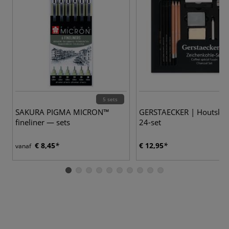
5 sets
SAKURA PIGMA MICRON™
GERSTAECKER | Houtsko
fineliner — sets
24-set
€ 8,45
€ 12,95
vanaf