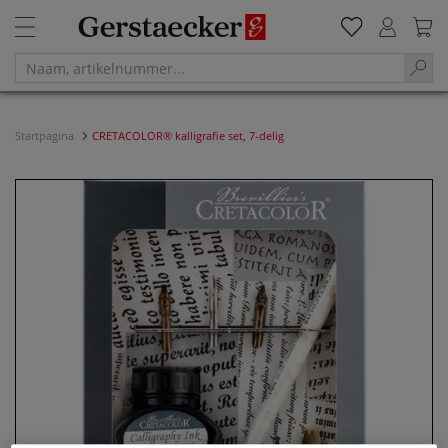
Startpagina
CRETACOLOR® kalligrafie set, 7-delig