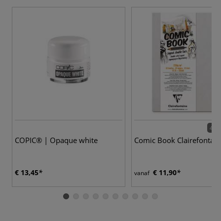
4 va
COPIC® | Opaque white
Comic Book Clairefontain
€ 13,45
€ 11,90
vanaf