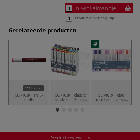
In winkelmandje
Product op verlanglijstje
Gerelateerde producten
357 kleuren
COPIC® | INK -
COPIC® | classic
COPIC® | ciao
C
refills
marker — 36-set
marker — 72-set
m
A
B
Product reviews