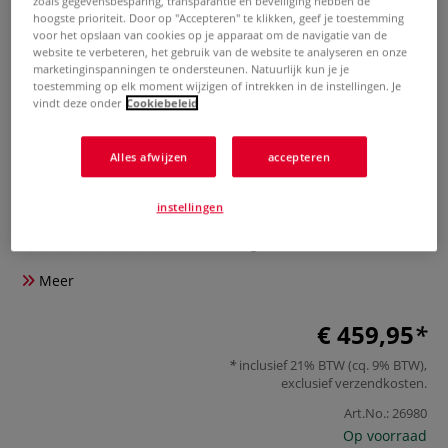
zoals gegevensbesparing, transparantie en beveiliging hebben de
hoogste prioriteit. Door op "Accepteren" te klikken, geef je toestemming
voor het opslaan van cookies op je apparaat om de navigatie van de
website te verbeteren, het gebruik van de website te analyseren en onze
marketinginspanningen te ondersteunen. Natuurlijk kun je je
toestemming op elk moment wijzigen of intrekken in de instellingen. Je
vindt deze onder
Cookiebeleid
Alles afwijzen
accepteren
COPIC® | classic marker — 72-set
A
instellingen
0 Beoordeling
Meer
€ 459,95
inclusief 21% BTW (cq. 9% BTW),
exclusief
verzendkosten
.
Art.No.:
26980
Op voorraad