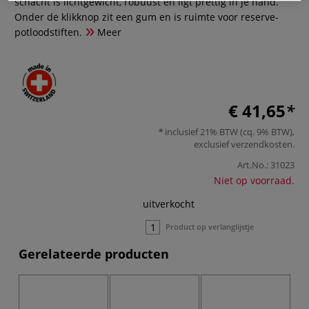
schacht is lichtgewicht, robuust en ligt prettig in je hand.
Onder de klikknop zit een gum en is ruimte voor reserve-
potloodstiften.
Meer
€ 41,65
inclusief 21% BTW (cq. 9% BTW),
exclusief
verzendkosten
.
Art.No.:
31023
Niet op voorraad.
uitverkocht
Product op verlanglijstje
Gerelateerde producten