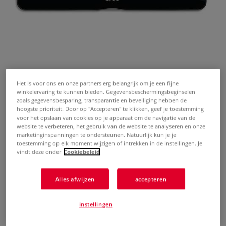
Het is voor ons en onze partners erg belangrijk om je een fijne
winkelervaring te kunnen bieden. Gegevensbeschermingsbeginselen
zoals gegevensbesparing, transparantie en beveiliging hebben de
hoogste prioriteit. Door op "Accepteren" te klikken, geef je toestemming
voor het opslaan van cookies op je apparaat om de navigatie van de
CARAN d'ACHE® | Mechanical
website te verbeteren, het gebruik van de website te analyseren en onze
marketinginspanningen te ondersteunen. Natuurlijk kun je je
Pencil 849™ PREMIUM ○
toestemming op elk moment wijzigen of intrekken in de instellingen. Je
vulpotlood Ø 0,7 mm — cadeau-
vindt deze onder
Cookiebeleid
blik
Alles afwijzen
accepteren
0 Beoordeling
instellingen
Dit vulpotlood (Ø 0,7 mm) heeft hetzelfde elegante design
als de Ballpoint Pen 849™ range. De zeshoekige aluminium