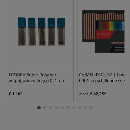
5
ECOBRA Super Polymer
CARAN d'ACHE® | Lumin
vulpotloodvullingen 0,7 mm
6901 verschillende sets
€ 1,10
€ 42,25
vanaf