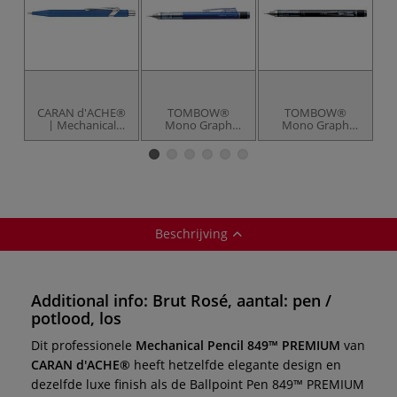
CARAN d'ACHE®
TOMBOW®
TOMBOW®
| Mechanical
Mono Graph
Mono Graph
Pencil 849™
vulpotlood
vulpotlood
COLORMAT-X ○
vulpotlood 0,7
mm — cadeau-
blik
Beschrijving
Additional info: Brut Rosé, aantal: pen /
potlood, los
Dit professionele
Mechanical Pencil 849™ PREMIUM
van
CARAN d'ACHE®
heeft hetzelfde elegante design en
dezelfde luxe finish als de Ballpoint Pen 849™ PREMIUM