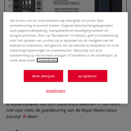
Het is voor ons en onze partners erg belangrijk om je een fijne
winkelervaring te kunnen bieden. Gegevensbeschermingsbeginselen
zoals gegevensbesparing, transparantie en beveiliging hebben de
hoogste prioriteit. Door op "Accepteren" te klikken, geef je toestemming
voor het opslaan van cookies op je apparaat om de navigatie van de
website te verbeteren, het gebruik van de website te analyseren en onze
marketinginspanningen te ondersteunen. Natuurlijk kun je je
toestemming op elk moment wijzigen of intrekken in de instellingen. Je
vindt deze onder
Cookiebeleid
CANSON® | Saunders
Waterford® ART BOOK — spiraal
Alles afwijzen
accepteren
0 Beoordeling
instellingen
In het Saunders Waterford® ART BOOK van CANSON® vind
je aquarelpapier van een superieure kwaliteit — het heeft
niet voor niets de goedkeuring van de Royal Watercolour
Society!
Meer