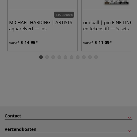
135 kleuren
7
MICHAEL HARDING | ARTISTS
uni-ball | pin FINE LINE sc
aquarelverf — los
en tekenstift — 5-sets
€ 14,95
€ 11,09
vanaf
vanaf
Contact
Verzendkosten