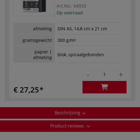
Art.No.:
64933
Op voorraad
afmeting
DIN A5, 14,8 cm x 21 cm
gramsgewicht
300 g/m²
papier |
blok, spiraalgebonden
afmeting
-
+
€ 27,25
Beschrijving
Product reviews