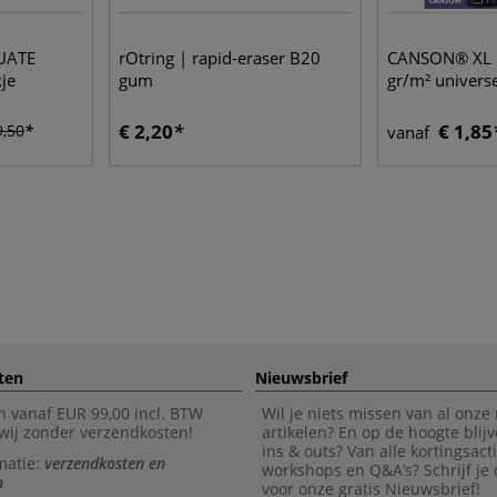
UATE
rOtring | rapid-eraser B20
CANSON® XL 
je
gum
gr/m² univers
€ 2,20
€ 1,85
9,50
vanaf
ten
Nieuwsbrief
n vanaf EUR 99,00 incl. BTW
Wil je niets missen van al onze
wij zonder verzendkosten!
artikelen? En op de hoogte blijv
ins & outs? Van alle kortingsact
matie:
verzendkosten en
workshops en Q&A’s? Schrijf je
n
voor onze gratis Nieuwsbrief!