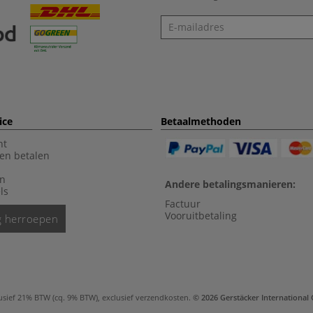
Nieuwsbrief
ice
Betaalmethoden
nt
en betalen
en
Andere betalingsmanieren:
ls
Factuur
Vooruitbetaling
ng herroepen
usief 21% BTW (cq. 9% BTW), exclusief
verzendkosten
.
© 2026 Gerstäcker Internationa