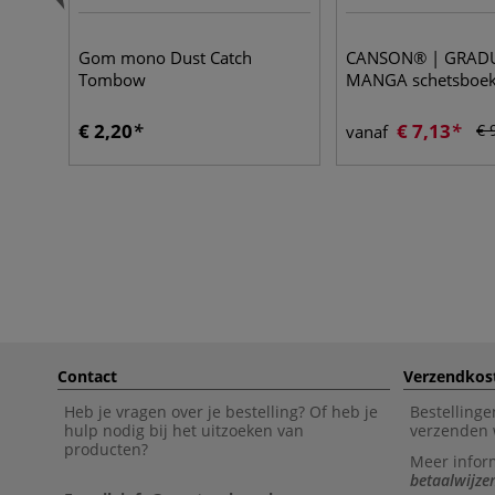
Gom mono Dust Catch
CANSON® | GRAD
Tombow
MANGA schetsboek
€ 2,20
€ 7,13
€ 
vanaf
Contact
Verzendkos
Heb je vragen over je bestelling? Of heb je
Bestellinge
hulp nodig bij het uitzoeken van
verzenden 
producten?
Meer infor
betaalwijze