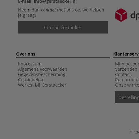
E-mail: info@gerstaecker.nl
Neem dan
contact
met ons op, we helpen
je graag!
Contactformulier
Over ons
Klantenserv
Impressum
Mijn accou
Algemene voorwaarden
Verzenden 
Gegevensbescherming
Contact
Cookiebeleid
Retourner
Werken bij Gerstaecker
Onze winke
bestelli
incl