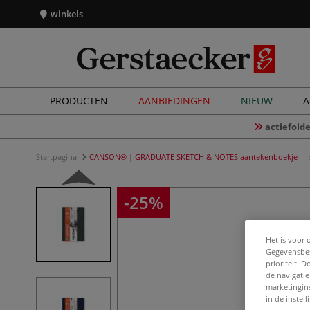
winkels
PRODUCTEN
AANBIEDINGEN
NIEUW
A
actiefolde
Startpagina
CANSON® | GRADUATE SKETCH & NOTES aantekenboekje — s
-25%
Het is voor 
Gegevensbes
prioriteit. 
de navigatie
marketingin
in de instel