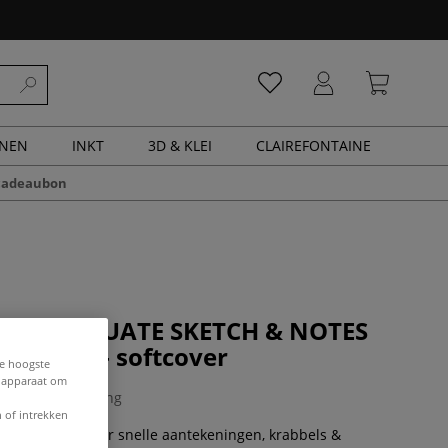
ENEN
INKT
3D & KLEI
CLAIREFONTAINE
cadeaubon
 | GRADUATE SKETCH & NOTES
boekje — softcover
de hoogste
e apparaat om
0 Beoordeling
 of intrekken
je is perfect voor snelle aantekeningen, krabbels &