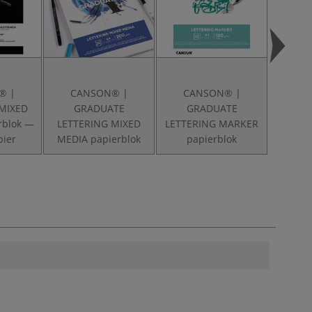
® |
CANSON® |
CANSON® |
CA
MIXED
GRADUATE
GRADUATE
G
rblok —
LETTERING MIXED
LETTERING MARKER
WAT
pier
MEDIA papierblok
papierblok
aqua