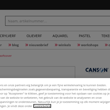
CRYLVERF
OLIEVERF
AQUAREL
PASTEL
TEK
r
blog
nieuwsbrief
winkels
workshops
oftcover
CANSON®
ons en onze partners erg belangrijk om je een fijne winkelervaring te kunnen bieden.
aanteken
chermingsbeginselen zoals gegevensbesparing, transparantie en beveiliging hebben 
Door op "Accepteren" te klikken, geef je toestemming voor het opslaan van cookies op j
 van de website te verbeteren, het gebruik van de website te analyseren en onze
spanningen te ondersteunen. Natuurlijk kun je je toestemming op elk moment wijzigen
lingen. Je vindt deze onder
Cookiebeleid
Dit aantekenboek