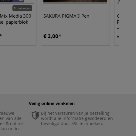
5 varianten
Mix Media 300
SAKURA PIGMA® Pen
GELLI AR
eel papierblok
Plate ○ r
— los
€ 2,00
€ 
vanaf
Veilig online winkelen
 nieuwe
Bij het versturen van je bestelling
en van alle
wordt alle informatie gecodeerd en
ies & online
beveiligd door SSL technieken.
 dan nu in