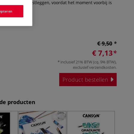
 je je invallen vastleggen, voordat het moment voorbij is
Meer
epteren
€ 9,50
€ 7,13
inclusief 21% BTW (cq. 9% BTW),
exclusief
verzendkosten
.
Product bestellen
de producten
-25%