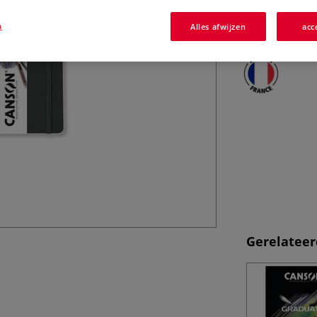
schetsjes. Zo kun
en je ze vergeet.
n
Alles afwijzen
acc
Gerelateer