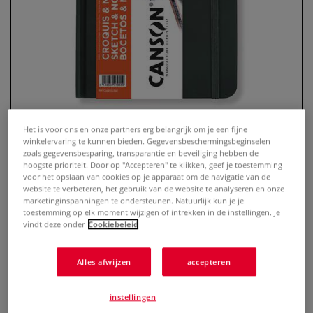
Het is voor ons en onze partners erg belangrijk om je een fijne
winkelervaring te kunnen bieden. Gegevensbeschermingsbeginselen
zoals gegevensbesparing, transparantie en beveiliging hebben de
hoogste prioriteit. Door op "Accepteren" te klikken, geef je toestemming
CANSON® | GRADUATE SKETCH &
voor het opslaan van cookies op je apparaat om de navigatie van de
NOTES aantekenboekje —
website te verbeteren, het gebruik van de website te analyseren en onze
marketinginspanningen te ondersteunen. Natuurlijk kun je je
hardcover
toestemming op elk moment wijzigen of intrekken in de instellingen. Je
vindt deze onder
Cookiebeleid
0 Beoordeling
Alles afwijzen
accepteren
Dit aantekenboekje is perfect voor snelle aantekeningen,
krabbels & schetsjes. Zo kun je je invallen vastleggen,
voordat het moment voorbij is en je ze vergeet.
Meer
instellingen