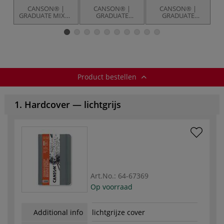
CANSON® |
CANSON® |
CANSON® |
GRADUATE MIXED
GRADUATE
GRADUATE
MEDIA papierblok
LETTERING
LETTERING
— zwart papier
MIXED MEDIA
MARKER
papierblok
papierblok
Product bestellen
1. Hardcover — lichtgrijs
Art.No.:
64-67369
Op voorraad
Additional info
lichtgrijze cover