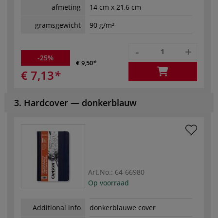
afmeting
14 cm x 21,6 cm
gramsgewicht
90 g/m²
-
+
-25%
€ 9,50
€ 7,13
3. Hardcover — donkerblauw
Art.No.:
64-66980
Op voorraad
Additional info
donkerblauwe cover