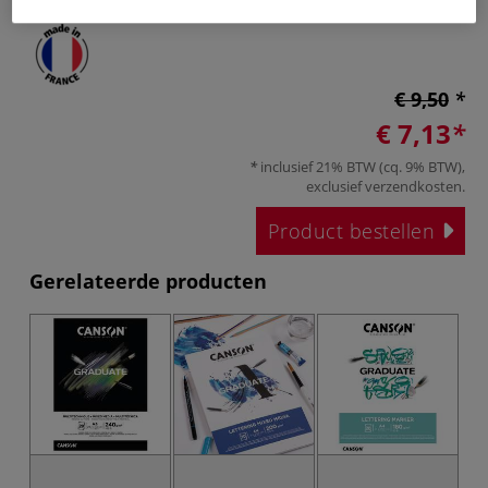
€ 9,50
€ 7,13
inclusief 21% BTW (cq. 9% BTW),
exclusief
verzendkosten
.
Product bestellen
Gerelateerde producten
-2