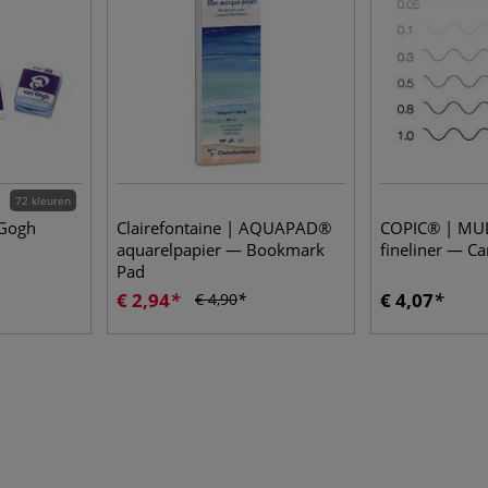
72 kleuren
 Gogh
Clairefontaine | AQUAPAD®
COPIC® | MUL
aquarelpapier — Bookmark
fineliner — C
Pad
€ 2,94
€ 4,07
€ 4,90