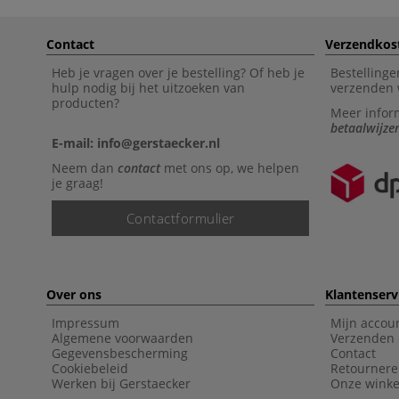
Contact
Verzendkos
Heb je vragen over je bestelling? Of heb je
Bestellinge
hulp nodig bij het uitzoeken van
verzenden 
producten?
Meer infor
betaalwijze
E-mail: info@gerstaecker.nl
Neem dan
contact
met ons op, we helpen
je graag!
Contactformulier
Over ons
Klantenserv
Impressum
Mijn accou
Algemene voorwaarden
Verzenden 
Gegevensbescherming
Contact
Cookiebeleid
Retourner
Werken bij Gerstaecker
Onze winke