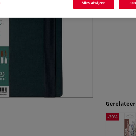
n
Alles afwijzen
acc
Gerelateer
-30%