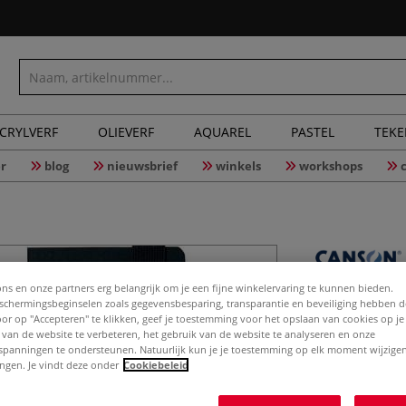
CRYLVERF
OLIEVERF
AQUAREL
PASTEL
TEK
r
blog
nieuwsbrief
winkels
workshops
ons en onze partners erg belangrijk om je een fijne winkelervaring te kunnen bieden.
CANSON® 
chermingsbeginselen zoals gegevensbesparing, transparantie en beveiliging hebben 
gsm
Door op "Accepteren" te klikken, geef je toestemming voor het opslaan van cookies op j
 van de website te verbeteren, het gebruik van de website te analyseren en onze
spanningen te ondersteunen. Natuurlijk kun je je toestemming op elk moment wijzigen
lingen. Je vindt deze onder
Cookiebeleid
Meer