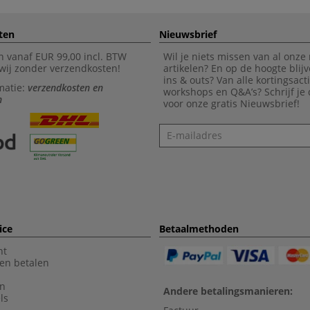
ten
Nieuwsbrief
n vanaf EUR 99,00 incl. BTW
Wil je niets missen van al onze
wij zonder verzendkosten!
artikelen? En op de hoogte blijv
ins & outs? Van alle kortingsact
matie:
verzendkosten en
workshops en Q&A’s? Schrijf je
n
voor onze gratis Nieuwsbrief!
Nieuwsbrief
ice
Betaalmethoden
nt
en betalen
en
Andere betalingsmanieren:
ls