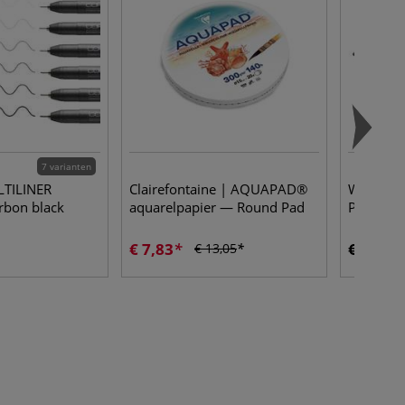
7 varianten
TILINER
Clairefontaine | AQUAPAD®
WINSOR
arbon black
aquarelpapier — Round Pad
Promark
€ 7,83
€ 3,35
€ 13,05