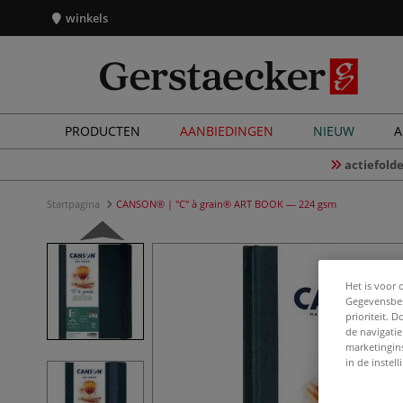
winkels
PRODUCTEN
AANBIEDINGEN
NIEUW
A
actiefolde
Startpagina
CANSON® | "C" à grain® ART BOOK — 224 gsm
Het is voor 
Gegevensbes
prioriteit. 
de navigatie
marketingin
in de instel