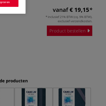
epteren
vanaf
€ 19,15
inclusief 21% BTW (cq. 9% BTW),
exclusief
verzendkosten
.
Product bestellen
de producten