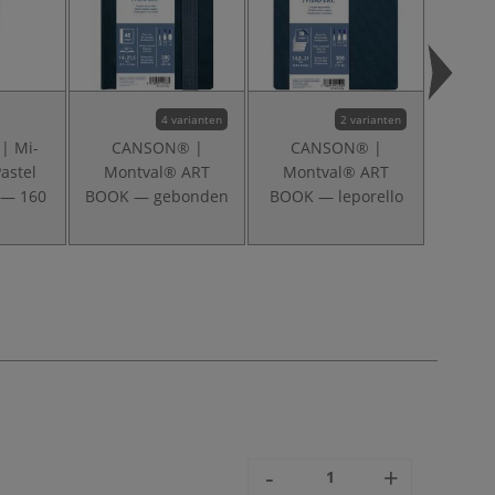
4 varianten
2 varianten
| Mi-
CANSON® |
CANSON® |
CANS
astel
Montval® ART
Montval® ART
Hard
 — 160
BOOK — gebonden
BOOK — leporello
BOOK
-
+