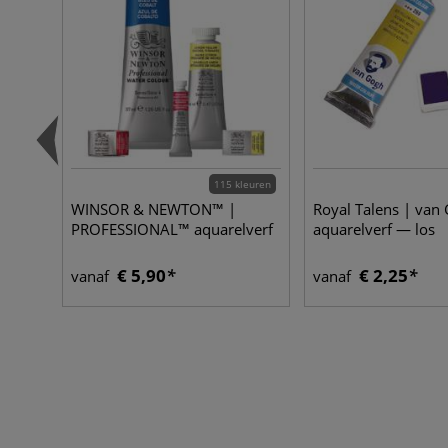
115 kleuren
WINSOR & NEWTON™ |
Royal Talens | van
PROFESSIONAL™ aquarelverf
aquarelverf — los
€ 5,90
€ 2,25
vanaf
vanaf