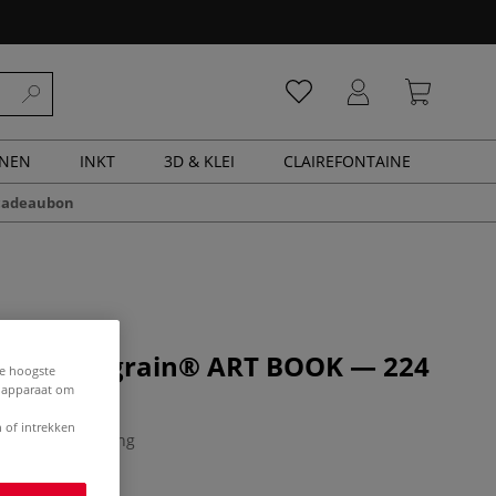
ENEN
INKT
3D & KLEI
CLAIREFONTAINE
cadeaubon
| "C" à grain® ART BOOK — 224
de hoogste
e apparaat om
 of intrekken
0 Beoordeling