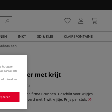
ENEN
INKT
3D & KLEI
CLAIREFONTAINE
cadeaubon
de hoogste
e apparaat om
rijthouder met krijt
 of intrekken
0 Beoordeling
olbordkrijt van de firma Brunnen. Geschikt voor krijtjes
epteren
m. Wordt geleverd met 1 wit krijtje. Prijs per stuk.