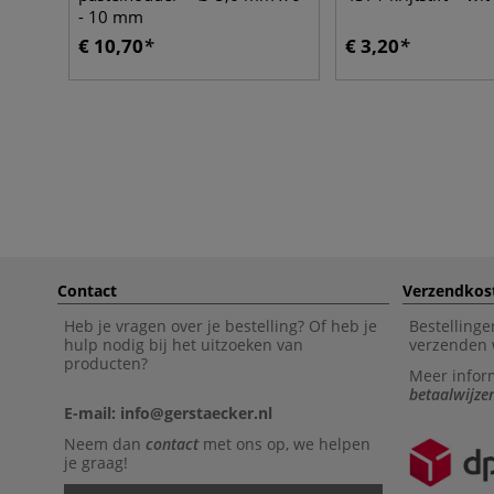
- 10 mm
€ 10,70
€ 3,20
Contact
Verzendkos
Heb je vragen over je bestelling? Of heb je
Bestellinge
hulp nodig bij het uitzoeken van
verzenden 
producten?
Meer infor
betaalwijze
E-mail: info@gerstaecker.nl
Neem dan
contact
met ons op, we helpen
je graag!