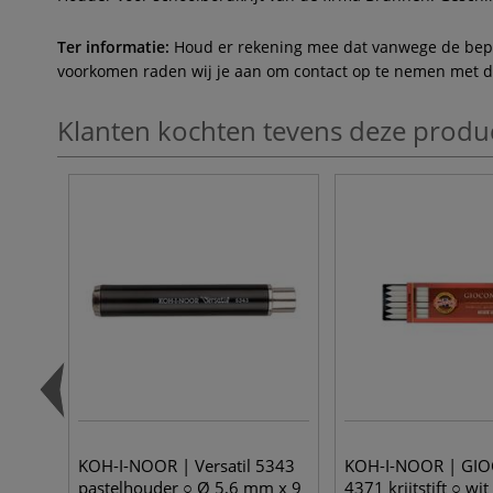
Ter informatie:
Houd er rekening mee dat vanwege de beperk
voorkomen raden wij je aan om contact op te nemen met de 
Klanten kochten tevens deze produ
KOH-I-NOOR | Versatil 5343
KOH-I-NOOR | GI
pastelhouder ○ Ø 5,6 mm x 9
4371 krijtstift ○ wi