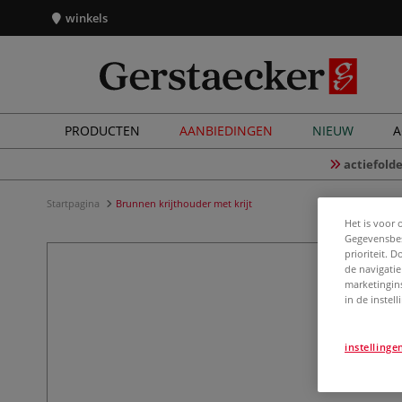
winkels
PRODUCTEN
AANBIEDINGEN
NIEUW
A
actiefolde
Startpagina
Brunnen krijthouder met krijt
Het is voor 
Gegevensbes
prioriteit. 
de navigatie
marketingin
in de instel
instellinge