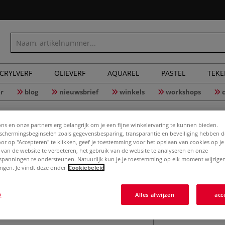
CRYLVERF
OLIEVERF
AQUAREL
PASTEL
TEK
r
blog
nieuwsbrief
winkels
workshops
ons en onze partners erg belangrijk om je een fijne winkelervaring te kunnen bieden.
chermingsbeginselen zoals gegevensbesparing, transparantie en beveiliging hebben 
Door op "Accepteren" te klikken, geef je toestemming voor het opslaan van cookies op j
Brunnen k
 van de website te verbeteren, het gebruik van de website te analyseren en onze
spanningen te ondersteunen. Natuurlijk kun je je toestemming op elk moment wijzigen
lingen. Je vindt deze onder
Cookiebeleid
Houder voor scho
n
Alles afwijzen
acc
met een Ø van 10m
Meer