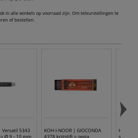
 in alle winkels op voorraad zijn. Om teleurstellingen te
ren of bestellen.
Versatil 5343
KOH-I-NOOR | GIOCONDA
Hahnemü
 ○ Ø 9 - 10 mm
4378 krijtstift ○ sepia
schetsbo