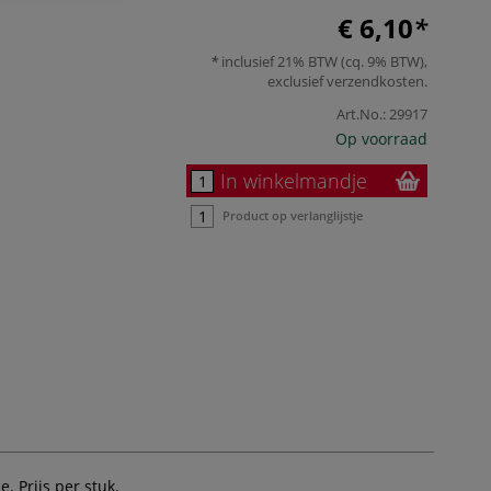
€ 6,10
inclusief 21% BTW (cq. 9% BTW),
exclusief
verzendkosten
.
Art.No.:
29917
Op voorraad
In winkelmandje
Product op verlanglijstje
. Prijs per stuk.