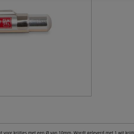
voor krijtjes met een Ø van 10mm. Wordt geleverd met 1 wit krijtje