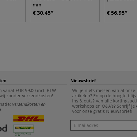
mm
€ 30,45
€ 56,95
ten
Nieuwsbrief
n vanaf EUR 99,00 incl. BTW
Wil je niets missen van al onze
wij zonder verzendkosten!
artikelen? En op de hoogte blijv
ins & outs? Van alle kortingsact
matie:
verzendkosten en
workshops en Q&A’s? Schrijf je
n
voor onze gratis Nieuwsbrief!
Nieuwsbrief