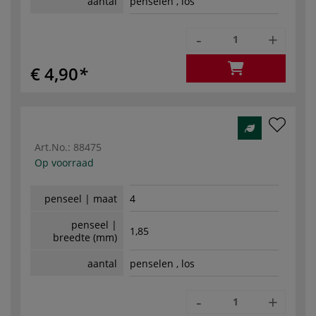
aantal
penselen , los
-
+
€ 4,90
Art.No.:
88475
Op voorraad
penseel | maat
4
penseel |
1,85
breedte (mm)
aantal
penselen , los
-
+