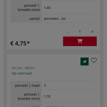
penseel |
1,40
breedte (mm)
aantal
penselen , los
-
+
€ 4,75
Art.No.:
88474
Op voorraad
penseel | maat
3
penseel |
1,70
breedte (mm)