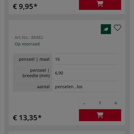
€ 9,95
Art.No.:
88482
Op voorraad
penseel | maat
16
penseel |
6,90
breedte (mm)
aantal
penselen , los
-
+
€ 13,35