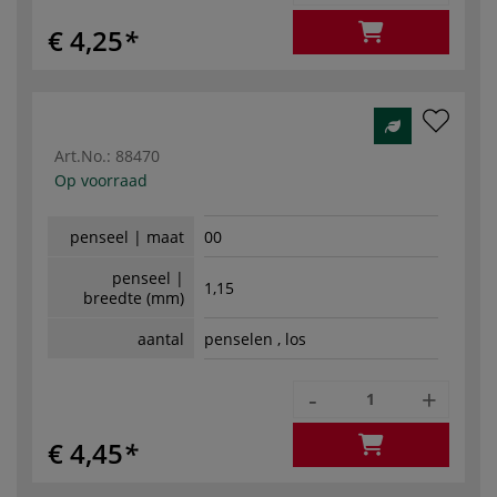
€ 4,25
Art.No.:
88470
Op voorraad
penseel | maat
00
penseel |
1,15
breedte (mm)
aantal
penselen , los
-
+
€ 4,45