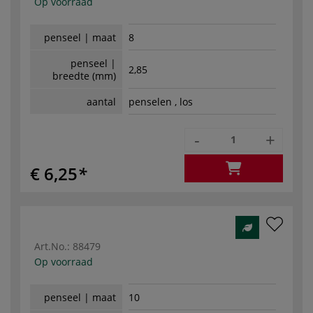
Op voorraad
penseel | maat
8
penseel |
2,85
breedte (mm)
aantal
penselen , los
-
+
€ 6,25
Art.No.:
88479
Op voorraad
penseel | maat
10