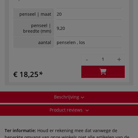
penseel | maat
20
penseel |
9,20
breedte (mm)
aantal
penselen , los
-
+
€ 18,25
Beschrijving
Product reviews
Ter informatie:
Houd er rekening mee dat vanwege de
beperkte omvang van onze winkels niet alle artikelen van de