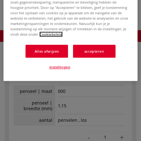
811 penseel ○ plat
812 penseel ○
WHITE 830
zoals gegevensbesparing, transparantie en beveiliging hebben de
— synthetisch
kattentong —
penseel ○ rond —
p
hoogste prioriteit. Door op "Accepteren" te klikken, geef je toestemming
haar
synthetisch haar
synthetisch haar
s
voor het opslaan van cookies op je apparaat om de navigatie van de
website te verbeteren, het gebruik van de website te analyseren en onze
marketinginspanningen te ondersteunen. Natuurlijk kun je je
toestemming op elk moment wijzigen of intrekken in de instellingen. Je
vindt deze onder
Cookiebeleid
Product bestellen
Alles afwijzen
accepteren
instellingen
Art.No.:
88469
Op voorraad
penseel | maat
000
penseel |
1,15
breedte (mm)
aantal
penselen , los
-
+