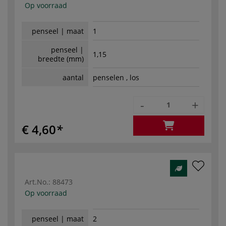
Op voorraad
penseel | maat
1
penseel |
1,15
breedte (mm)
aantal
penselen , los
-
+
€ 4,60
Art.No.:
88473
Op voorraad
penseel | maat
2