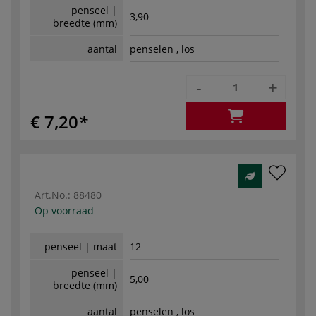
penseel |
3,90
breedte (mm)
aantal
penselen , los
-
+
€ 7,20
Art.No.:
88480
Op voorraad
penseel | maat
12
penseel |
5,00
breedte (mm)
aantal
penselen , los