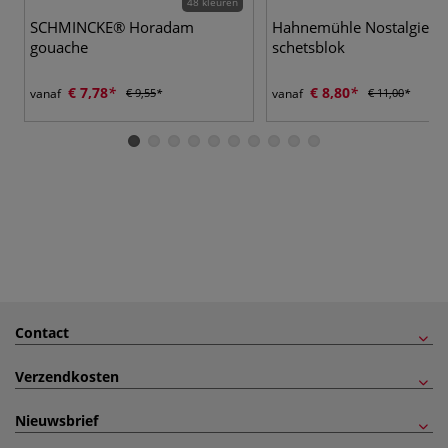
48 kleuren
SCHMINCKE® Horadam
Hahnemühle Nostalgie
gouache
schetsblok
€ 7,78
€ 8,80
vanaf
€ 9,55
vanaf
€ 11,00
Contact
Verzendkosten
Nieuwsbrief