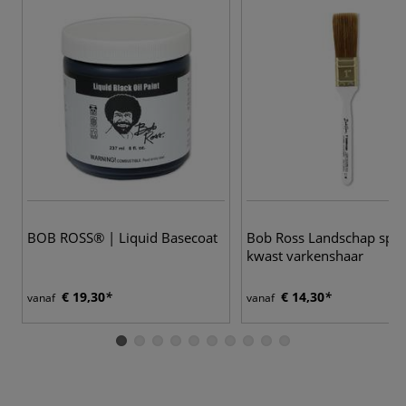
2
BOB ROSS® | Liquid Basecoat
Bob Ross Landschap spalt
kwast varkenshaar
€ 19,30
€ 14,30
vanaf
vanaf