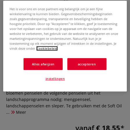
Het is voor ons en onze partners erg belangrijk om je een fijne
winkelervaring te kunnen bieden. Gegevensbeschermingsbeginselen
zoals gegevensbesparing, transparantie en beveiliging hebben de
hoogste prioriteit. Door op "Accepteren" te klikken, geef je toestemming
voor het opslaan van cookies op je apparaat om de navigatie van de
website te verbeteren, het gebruik van de website te analyseren en onze
marketinginspanningen te ondersteunen. Natuurlijk kun je je
toestemming op elk moment wijzigen of intrekken in de instellingen. Je
vindt deze onder
Cookiebeleid
Bob Ross bloemenpenseel - plat
0 Beoordeling
Alles afwijzen
accepteren
Voor de schildermethode van Bob Ross ontwikkelde
instellingen
penselen met fijn, echt haar. Voor het schilderen van
bloemen met deze methode heeft u naast de speciale
bloemen penselen de volgende penselen uit het
landschapprogramma nodig: mengpenseel,
landschappenselen en sleper. Te gebruiken met de Soft Oil
...
Meer
vanaf
€ 18,55