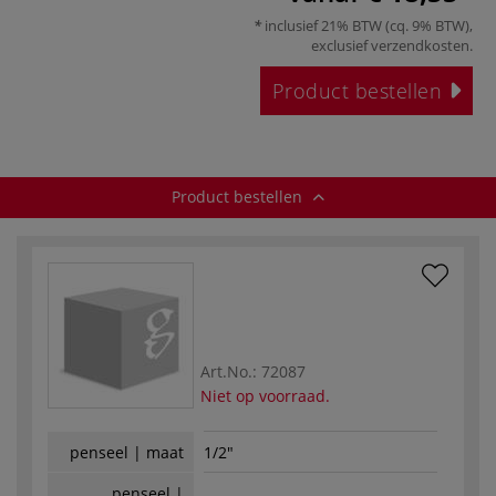
inclusief 21% BTW (cq. 9% BTW),
exclusief
verzendkosten
.
Product bestellen
Product bestellen
Art.No.:
72087
Niet op voorraad.
penseel | maat
1/2"
penseel |