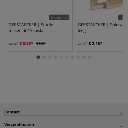
84 varianten
44 va
GERSTAECKER | Studio
GERSTAECKER | Spieraa
tussenlat / kruislat
leeg
€ 0,98
€ 2,15
vanaf
€ 1,00
vanaf
Contact
Verzendkosten