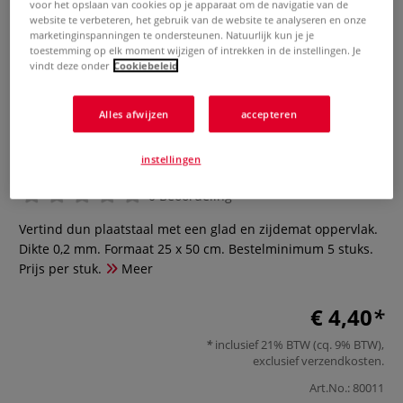
voor het opslaan van cookies op je apparaat om de navigatie van de
website te verbeteren, het gebruik van de website te analyseren en onze
marketinginspanningen te ondersteunen. Natuurlijk kun je je
toestemming op elk moment wijzigen of intrekken in de instellingen. Je
vindt deze onder
Cookiebeleid
Alles afwijzen
accepteren
Blikken plaat, zacht
instellingen
0 Beoordeling
Vertind dun plaatstaal met een glad en zijdemat oppervlak.
Dikte 0,2 mm. Formaat 25 x 50 cm. Bestelminimum 5 stuks.
Prijs per stuk.
Meer
€ 4,40
inclusief 21% BTW (cq. 9% BTW),
exclusief
verzendkosten
.
Art.No.:
80011