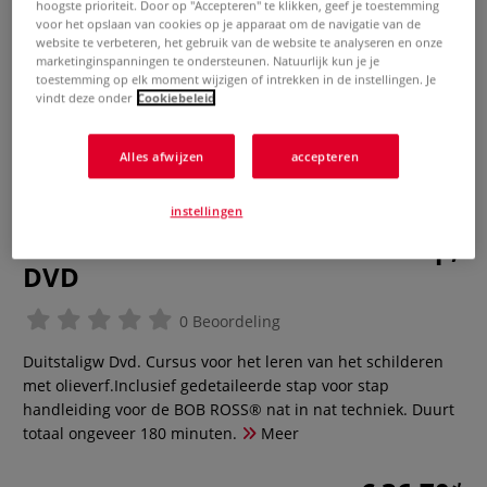
hoogste prioriteit. Door op "Accepteren" te klikken, geef je toestemming
voor het opslaan van cookies op je apparaat om de navigatie van de
website te verbeteren, het gebruik van de website te analyseren en onze
marketinginspanningen te ondersteunen. Natuurlijk kun je je
toestemming op elk moment wijzigen of intrekken in de instellingen. Je
vindt deze onder
Cookiebeleid
Alles afwijzen
accepteren
instellingen
BOB ROSS® 3-Stunden Workshop,
DVD
0 Beoordeling
Duitstaligw Dvd. Cursus voor het leren van het schilderen
met olieverf.Inclusief gedetaileerde stap voor stap
handleiding voor de BOB ROSS® nat in nat techniek. Duurt
totaal ongeveer 180 minuten.
Meer