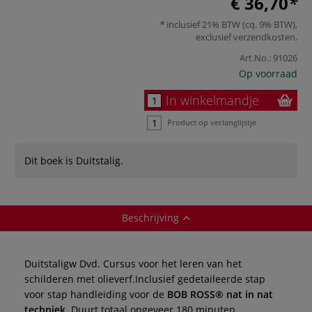
€ 36,70
inclusief 21% BTW (cq. 9% BTW),
exclusief
verzendkosten
.
Art.No.:
91026
Op voorraad
In winkelmandje
Product op verlanglijstje
Dit boek is Duitstalig.
Beschrijving
Duitstaligw Dvd. Cursus voor het leren van het
schilderen met olieverf.Inclusief gedetaileerde stap
voor stap handleiding voor de
BOB ROSS® nat in nat
techniek.
Duurt totaal ongeveer 180 minuten.