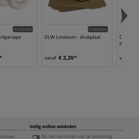
3 varianten
5 varianten
Crêpe-tape
DLW Linoleum - drukplaat
Clairefon
tekenpap
€ 2,20
€ 
vanaf
vanaf
Veilig online winkelen
 nieuwe
Bij het versturen van je bestelling