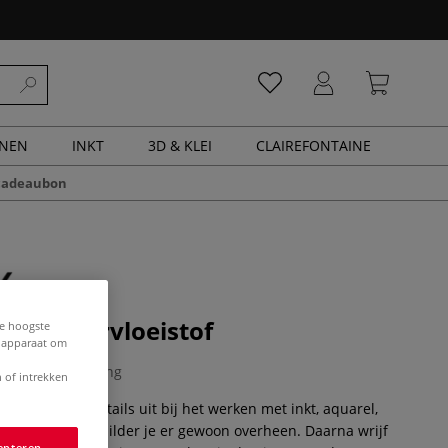
ENEN
INKT
3D & KLEI
CLAIREFONTAINE
cadeaubon
 Maskeervloeistof
de hoogste
e apparaat om
0 Beoordeling
 of intrekken
tof spaar je details uit bij het werken met inkt, aquarel,
. Na droging schilder je er gewoon overheen. Daarna wrijf
epteren