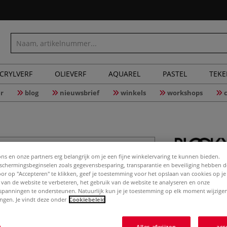
CRYLVERF
OLIEVERF
AQUAREL
PASTEL
TEK
r
blog
nieuwsbrief
winkels
workshops
ons en onze partners erg belangrijk om je een fijne winkelervaring te kunnen bieden.
BLOCKX |
chermingsbeginselen zoals gegevensbesparing, transparantie en beveiliging hebben 
Door op "Accepteren" te klikken, geef je toestemming voor het opslaan van cookies op j
 van de website te verbeteren, het gebruik van de website te analyseren en onze
spanningen te ondersteunen. Natuurlijk kun je je toestemming op elk moment wijzigen
lingen. Je vindt deze onder
Cookiebeleid
Met maskeervloeis
acryl en gouache
n
Alles afwijzen
acc