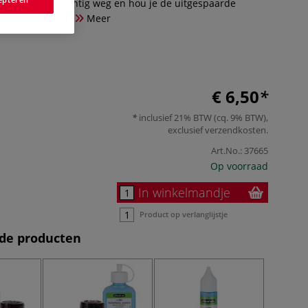
e delen voorzichtig weg en hou je de uitgespaarde
berbasis, 50 ml.
Meer
€ 6,50
inclusief 21% BTW (cq. 9% BTW),
exclusief
verzendkosten
.
Art.No.:
37665
Op voorraad
In winkelmandje
Product op verlanglijstje
de producten
-20%