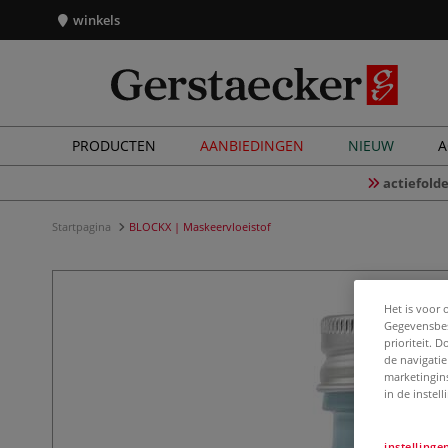
winkels
PRODUCTEN
AANBIEDINGEN
NIEUW
A
actiefolde
Startpagina
BLOCKX | Maskeervloeistof
Het is voor 
Gegevensbes
prioriteit. 
de navigatie
marketingin
in de instel
instellinge