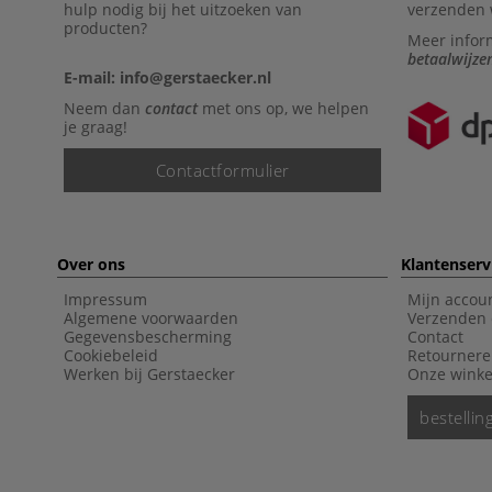
hulp nodig bij het uitzoeken van
verzenden 
producten?
Meer infor
betaalwijze
E-mail: info@gerstaecker.nl
Neem dan
contact
met ons op, we helpen
je graag!
Contactformulier
Over ons
Klantenserv
Impressum
Mijn accou
Algemene voorwaarden
Verzenden 
Gegevensbescherming
Contact
Cookiebeleid
Retourner
Werken bij Gerstaecker
Onze winke
bestelli