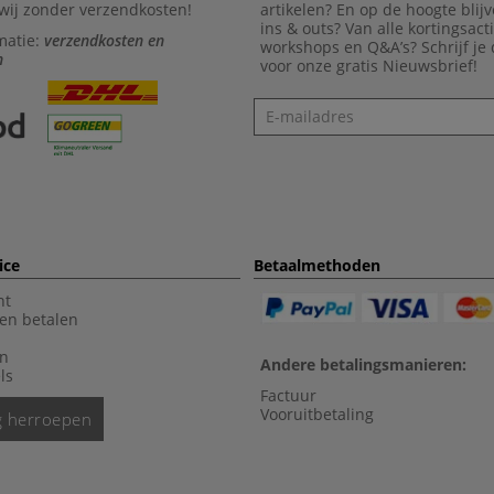
wij zonder verzendkosten!
artikelen? En op de hoogte blijv
ins & outs? Van alle kortingsact
matie:
verzendkosten en
workshops en Q&A’s? Schrijf je
n
voor onze gratis Nieuwsbrief!
Nieuwsbrief
ice
Betaalmethoden
nt
en betalen
en
Andere betalingsmanieren:
ls
Factuur
Vooruitbetaling
ng herroepen