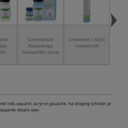
KE®
SCHMINCKE®
Schmincke | AQUA
Nippon
repp
Rubbelkrepp
maskeerstift
aqu
ilm
maskeerfilm, blauw
met inkt, aquarel, acryl en gouache. Na droging schilder je
spaarde details over.