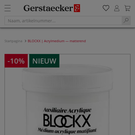
Startpagina
BLOCKX | Acrylmedium — matterend
-10%
NIEUW