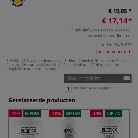
€ 19,05
€ 17,14
inclusief 21% BTW (cq. 9% BTW),
exclusief
verzendkosten
.
Art.No.:
64-51875
Niet op voorraad.
EUH208-127 Bevat reactiemassa van 5-chloor-2-methyl-2H-isothiazol-3-on en
2-methyl-2H-isothiazol-3-on (3:1), 1,2-benzisothiazol-3(2H)-on, Kan een
allergische reactie veroorzaken.
Stuur bericht
Product op verlanglijstje
Gerelateerde producten
-10%
NIEUW
-10%
NIEUW
-10%
NIEUW
-1