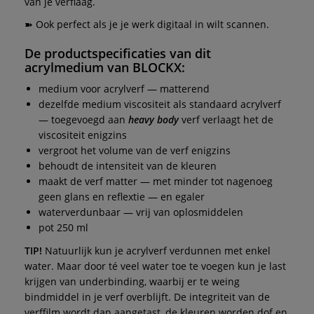
van je verflaag.
➽ Ook perfect als je je werk digitaal in wilt scannen.
De productspecificaties van dit
acrylmedium
van
BLOCKX:
medium voor acrylverf — matterend
dezelfde medium viscositeit als standaard acrylverf
— toegevoegd aan
heavy body
verf verlaagt het de
viscositeit enigzins
vergroot het volume van de verf enigzins
behoudt de intensiteit van de kleuren
maakt de verf matter — met minder tot nagenoeg
geen glans en reflextie — en egaler
waterverdunbaar — vrij van oplosmiddelen
pot 250 ml
TIP!
Natuurlijk kun je acrylverf verdunnen met enkel
water. Maar door té veel water toe te voegen kun je last
krijgen van underbinding, waarbij er te weing
bindmiddel in je verf overblijft. De integriteit van de
verffilm wordt dan aangetast, de kleuren worden dof en