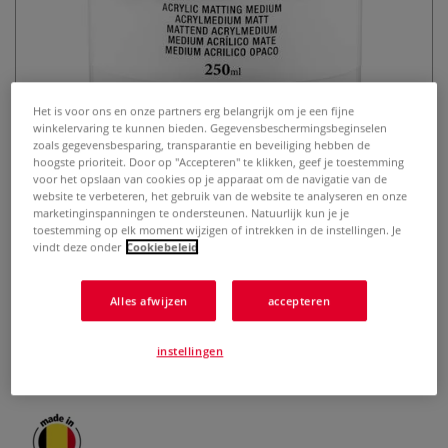
Het is voor ons en onze partners erg belangrijk om je een fijne
winkelervaring te kunnen bieden. Gegevensbeschermingsbeginselen
zoals gegevensbesparing, transparantie en beveiliging hebben de
hoogste prioriteit. Door op "Accepteren" te klikken, geef je toestemming
BLOCKX | Acrylmedium —
voor het opslaan van cookies op je apparaat om de navigatie van de
matterend
website te verbeteren, het gebruik van de website te analyseren en onze
marketinginspanningen te ondersteunen. Natuurlijk kun je je
toestemming op elk moment wijzigen of intrekken in de instellingen. Je
0 Beoordeling
vindt deze onder
Cookiebeleid
Dit matterend acrylmedium van BLOCKX maakt acrylverf
matter — met minder glans & reflextie — en vlakker. Ook
Alles afwijzen
accepteren
perfect als je je werk digitaal in wilt scannen. Het behoudt
de intensiteit van je kleuren en de stabiliteit van je verflaag.
instellingen
Pot 250 ml.
Meer