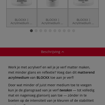
BLOCKX |
BLOCKX |
BLOCKX |
Acrylmedium —
Acrylmedium —
Acrylmedium —
A
verdikkend
verdunnend
korrelig
Beschrijving
Werk je met acrylverf en wil je je verf matter maken,
met minder glans en reflextie? Voeg dan dit
matterend
acrylmedium
van
BLOCKX
toe aan je verf!
Door wat minder of juist meer medium toe te voegen
kun je de glansgraad van je verf
tweaken
— tot volledig
mat en nagenoeg glansvrij aan toe — zónder in te
boeten op de intensiteit van je kleuren of de stabiliteit