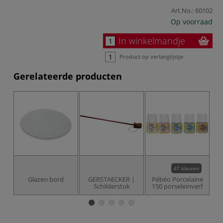
Art.No.:
60102
Op voorraad
In winkelmandje
Product op verlanglijstje
Gerelateerde producten
47 kleuren
Glazen bord
GERSTAECKER |
Pébéo Porcelaine
Schilderstok
150 porseleinverf
s