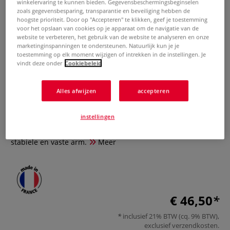
winkelervaring te kunnen bieden. Gegevensbeschermingsbeginselen
zoals gegevensbesparing, transparantie en beveiliging hebben de
hoogste prioriteit. Door op "Accepteren" te klikken, geef je toestemming
voor het opslaan van cookies op je apparaat om de navigatie van de
website te verbeteren, het gebruik van de website te analyseren en onze
marketinginspanningen te ondersteunen. Natuurlijk kun je je
toestemming op elk moment wijzigen of intrekken in de instellingen. Je
vindt deze onder
Cookiebeleid
Armsteun in plexiglas
Alles afwijzen
accepteren
0 Beoordeling
instellingen
Dankzij deze transparante armsteun Schjerning, heeft u een
stabiele en vaste arm.
Meer
€ 46,50
inclusief 21% BTW (cq. 9% BTW),
exclusief
verzendkosten
.