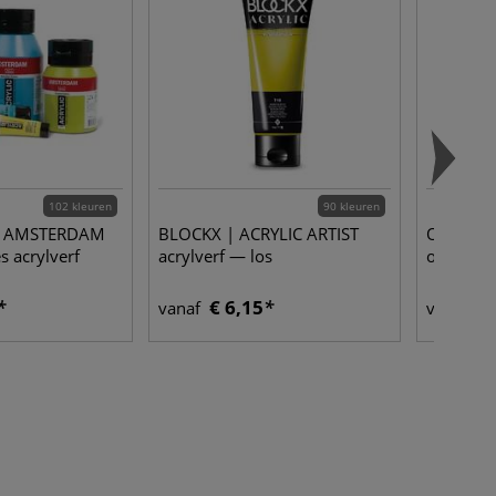
102 kleuren
90 kleuren
 | AMSTERDAM
BLOCKX | ACRYLIC ARTIST
Old Holl
s acrylverf
acrylverf — los
olieverf
€ 6,15
€ 
vanaf
vanaf