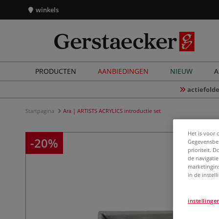
winkels
PRODUCTEN
AANBIEDINGEN
NIEUW
A
actiefolde
Startpagina
Ara | ARTISTS ACRYLICS introductie set
Het is voor 
-20%
Gegevensbes
prioriteit. 
de navigatie
marketingin
in de instel
instellinge