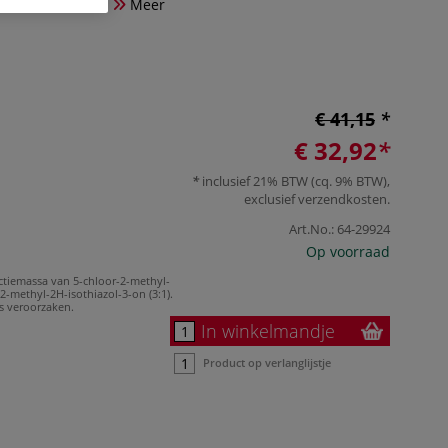
tendige kleuren.
Meer
€ 41,15
€ 32,92
inclusief 21% BTW (cq. 9% BTW),
exclusief
verzendkosten
.
Art.No.:
64-29924
Op voorraad
ctiemassa van 5-chloor-2-methyl-
2-methyl-2H-isothiazol-3-on (3:1).
es veroorzaken.
In winkelmandje
Product op verlanglijstje