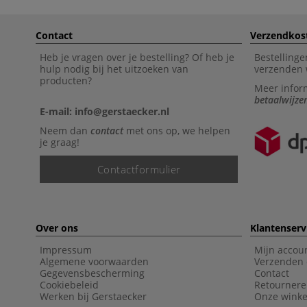
Contact
Verzendkos
Heb je vragen over je bestelling? Of heb je
Bestellinge
hulp nodig bij het uitzoeken van
verzenden 
producten?
Meer infor
betaalwijze
E-mail: info@gerstaecker.nl
Neem dan
contact
met ons op, we helpen
je graag!
Contactformulier
Over ons
Klantenserv
Impressum
Mijn accou
Algemene voorwaarden
Verzenden 
Gegevensbescherming
Contact
Cookiebeleid
Retourner
Werken bij Gerstaecker
Onze winke