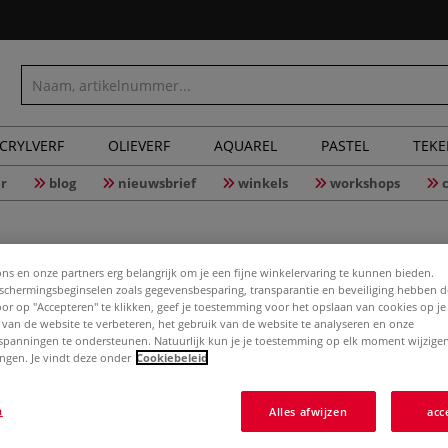
CRYLVERF
OLIEVERF
AQUAREL
PASTEL
TEK
r
blog
nieuwsbrief
winkels
workshops
ons en onze partners erg belangrijk om je een fijne winkelervaring te kunnen bieden.
chermingsbeginselen zoals gegevensbesparing, transparantie en beveiliging hebben 
Door op "Accepteren" te klikken, geef je toestemming voor het opslaan van cookies op j
Ara | ART
 van de website te verbeteren, het gebruik van de website te analyseren en onze
spanningen te ondersteunen. Natuurlijk kun je je toestemming op elk moment wijzigen
lingen. Je vindt deze onder
Cookiebeleid
Ara Artist Acryli
n
Alles afwijzen
acc
pigmenten. Dit ge