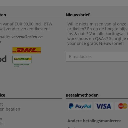
ten
Nieuwsbrief
n vanaf EUR 99,00 incl. BTW
Wil je niets missen van al onze
wij zonder verzendkosten!
artikelen? En op de hoogte blijv
ins & outs? Van alle kortingsact
matie:
verzendkosten en
workshops en Q&A’s? Schrijf je
n
voor onze gratis Nieuwsbrief!
Nieuwsbrief
ice
Betaalmethoden
nt
en betalen
en
Andere betalingsmanieren:
ls