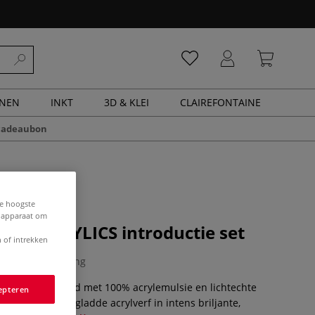
ENEN
INKT
3D & KLEI
CLAIREFONTAINE
cadeaubon
de hoogste
e apparaat om
ISTS ACRYLICS introductie set
 of intrekken
0 Beoordeling
cs zijn vervaardigd met 100% acrylemulsie en lichtechte
epteren
eft een zachte, gladde acrylverf in intens briljante,