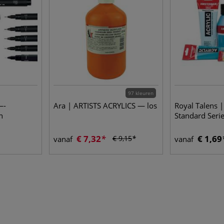
97 kleuren
—-
Ara | ARTISTS ACRYLICS — los
Royal Talens
n
Standard Serie
€ 7,32
€ 1,69
€ 9,15
vanaf
vanaf