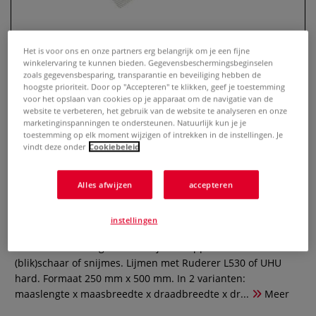
Het is voor ons en onze partners erg belangrijk om je een fijne
winkelervaring te kunnen bieden. Gegevensbeschermingsbeginselen
zoals gegevensbesparing, transparantie en beveiliging hebben de
hoogste prioriteit. Door op "Accepteren" te klikken, geef je toestemming
voor het opslaan van cookies op je apparaat om de navigatie van de
website te verbeteren, het gebruik van de website te analyseren en onze
marketinginspanningen te ondersteunen. Natuurlijk kun je je
toestemming op elk moment wijzigen of intrekken in de instellingen. Je
vindt deze onder
Cookiebeleid
Aluminium strekgaas
Alles afwijzen
accepteren
0 Beoordeling
Strekgaas van fijn draad voor gebruik in de
instellingen
architectuurmodelbouw, maar ook is te gebruiken voor
decoratie en collages. Makkelijk te knippen met een
(blik)schaar of snijmes. Lijmen met Ruderer L530 of UHU
hard. Formaat 250 mm x 500 mm. In 2 varianten:
maaslengte x maasbreedte x draadbreedte x dr...
Meer