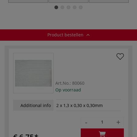
univereseel
Product bestellen
Art.No.:
80060
Op voorraad
Additional info
2 x 1,3 x 0,30 x 0,30mm
-
+
€ 6,75