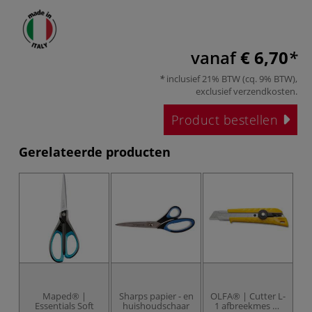
vanaf
€ 6,70
inclusief 21% BTW (cq. 9% BTW),
exclusief
verzendkosten
.
Product bestellen
Gerelateerde producten
Maped® |
Sharps papier - en
OLFA® | Cutter L-
Essentials Soft
huishoudschaar
1 afbreekmes —