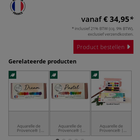
vanaf
€ 34,95
inclusief 21% BTW (cq. 9% BTW),
exclusief
verzendkosten
.
Product bestellen
Gerelateerde producten
Aquarelle de
Aquarelle de
Aquarelle de
Provence® |
Provence® |
Provence® |
Extra-fijne
Extra-fijne
Extra-fijne
aquarelverf — 10-
aquarelverf — 10-
aquarelverf — 10-
aq