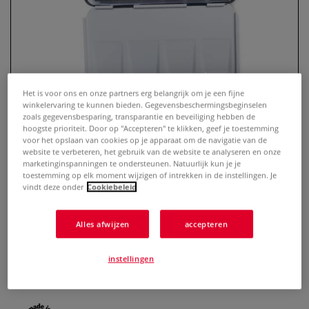
Het is voor ons en onze partners erg belangrijk om je een fijne
winkelervaring te kunnen bieden. Gegevensbeschermingsbeginselen
zoals gegevensbesparing, transparantie en beveiliging hebben de
hoogste prioriteit. Door op "Accepteren" te klikken, geef je toestemming
voor het opslaan van cookies op je apparaat om de navigatie van de
Akwarelist | Aquarelverf — sets
website te verbeteren, het gebruik van de website te analyseren en onze
marketinginspanningen te ondersteunen. Natuurlijk kun je je
toestemming op elk moment wijzigen of intrekken in de instellingen. Je
0 Beoordeling
vindt deze onder
Cookiebeleid
Deze aquarelverf wordt op een ambachtelijke manier
Alles afwijzen
accepteren
gemaakt op basis van zo natuurlijk mogelijke lokale Franse
pigmenten, Arabische gom en Franse honing. De kleuren
werden ontwikkeld door de bekende kunstenaar Valentin
instellingen
Sauer.
Meer