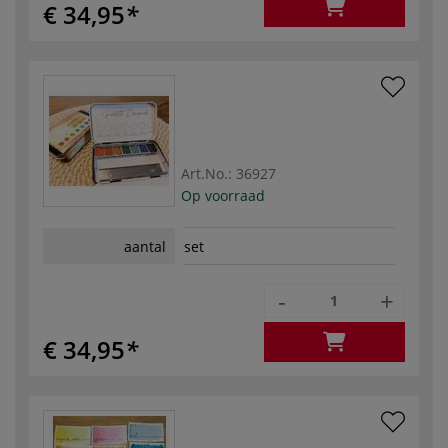
€ 34,95
Art.No.:
36927
Op voorraad
aantal
set
-
+
€ 34,95