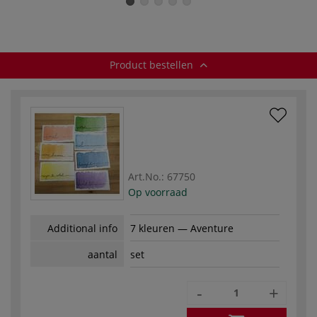
set Dream
set Pastel
set Passion
Iriserende kleuren
Iriserende kleuren
Végétale
ir
Product bestellen
Art.No.:
67750
Op voorraad
Additional info
7 kleuren — Aventure
aantal
set
-
+