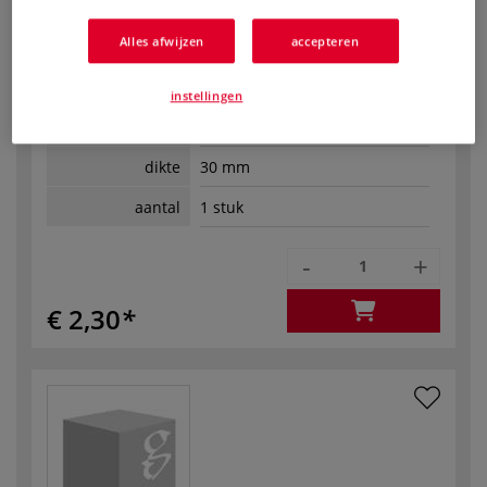
Alles afwijzen
accepteren
Art.No.:
58739
Op voorraad
instellingen
afmeting
14,5 cm x 14,5 cm
dikte
30 mm
aantal
1 stuk
-
+
€ 2,30