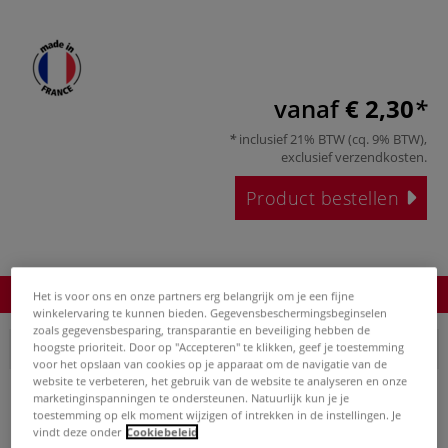
vanaf
€ 2,30
inclusief 21% BTW (cq. 9% BTW),
exclusief
verzendkosten
.
Product bestellen
Product bestellen
Het is voor ons en onze partners erg belangrijk om je een fijne
winkelervaring te kunnen bieden. Gegevensbeschermingsbeginselen
zoals gegevensbesparing, transparantie en beveiliging hebben de
1. Dikte 30 mm
hoogste prioriteit. Door op "Accepteren" te klikken, geef je toestemming
voor het opslaan van cookies op je apparaat om de navigatie van de
website te verbeteren, het gebruik van de website te analyseren en onze
marketinginspanningen te ondersteunen. Natuurlijk kun je je
toestemming op elk moment wijzigen of intrekken in de instellingen. Je
vindt deze onder
Cookiebeleid