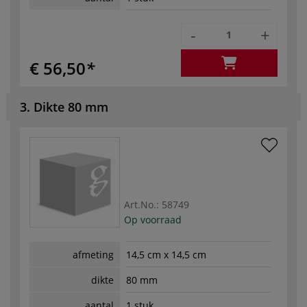
-
+
€ 56,50
3. Dikte 80 mm
Art.No.:
58749
Op voorraad
afmeting
14,5 cm x 14,5 cm
dikte
80 mm
aantal
1 stuk