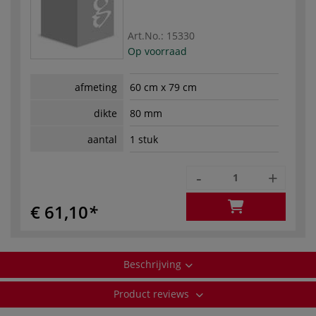
Art.No.:
15330
Op voorraad
afmeting
60 cm x 79 cm
dikte
80 mm
aantal
1 stuk
-
+
€ 61,10
Beschrijving
Product reviews