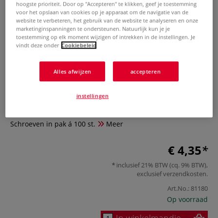
hoogste prioriteit. Door op "Accepteren" te klikken, geef je toestemming
voor het opslaan van cookies op je apparaat om de navigatie van de
website te verbeteren, het gebruik van de website te analyseren en onze
marketinginspanningen te ondersteunen. Natuurlijk kun je je
toestemming op elk moment wijzigen of intrekken in de instellingen. Je
vindt deze onder
Cookiebeleid
Alles afwijzen
accepteren
ASRE Schroeven
instellingen
0 Beoordeling
Schroeven in pak á 100 st.
Meer
€ 4,35
inclusief 21% BTW (cq. 9% BTW),
exclusief
verzendkosten
.
Art.No.:
81180
Op voorraad
In winkelmandje