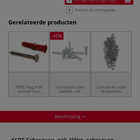
Product op verlanglijstje
Gerelateerde producten
-15%
ASRE Plug met
Schroeven voor
Schroeven voor
schroef voor
baklijst, set
draaiveren
schilderijrails
Beschrijving
ASRE Schroeven, pak 100st. schroeven