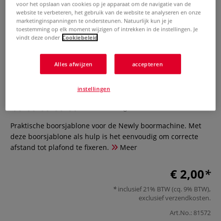
voor het opslaan van cookies op je apparaat om de navigatie van de
website te verbeteren, het gebruik van de website te analyseren en onze
marketinginspanningen te ondersteunen. Natuurlijk kun je je
toestemming op elk moment wijzigen of intrekken in de instellingen. Je
vindt deze onder
Cookiebeleid
Alles afwijzen
accepteren
ASRE Boorsjablone Newly
instellingen
0 Beoordeling
Praktische boorsjablone voor de Newly boormachine. Met
deze boorsjablone als hulp is het eenvoudig om correcte
afstand tot plafond te fixeren.
Meer
€ 2,00
inclusief 21% BTW (cq. 9% BTW),
exclusief
verzendkosten
.
Art.No.:
81572