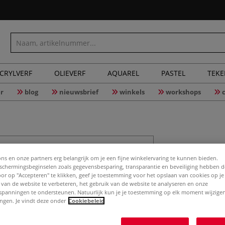
CRYLVERF
OLIEVERF
AQUAREL
PASTEL
TEK
r
blog
nieuwsbrief
winkels
workshops
ARTIDEE® 
modelleer
ons en onze partners erg belangrijk om je een fijne winkelervaring te kunnen bieden.
chermingsbeginselen zoals gegevensbesparing, transparantie en beveiliging hebben 
Door op "Accepteren" te klikken, geef je toestemming voor het opslaan van cookies op j
 van de website te verbeteren, het gebruik van de website te analyseren en onze
spanningen te ondersteunen. Natuurlijk kun je je toestemming op elk moment wijzigen
ARTIDEE® Porcell
lingen. Je vindt deze onder
Cookiebeleid
porseleinachtig 
vrij van schadel