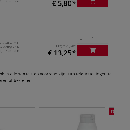
€ 5,80
:1). Kan een
-
+
2-methyl-2H-
1 kg:
€ 26,50
2-Methyl-2H-
€ 13,25
:1). Kan een
 in alle winkels op voorraad zijn. Om teleurstellingen te
ren of bestellen.
TOT -33%