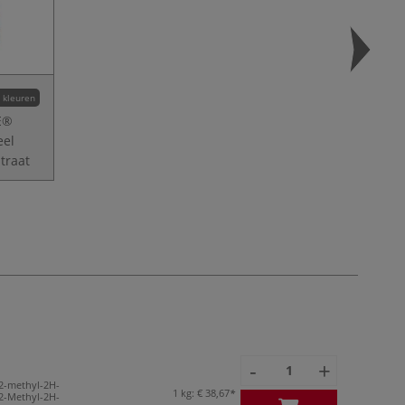
 kleuren
E®
eel
traat
-
+
2-methyl-2H-
1 kg:
€ 38,67
2-Methyl-2H-