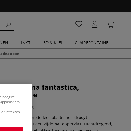
ENEN
INKT
3D & KLEI
CLAIREFONTAINE
cadeaubon
Porcellana fantastica,
 plasticine
de hoogste
e apparaat om
0 Beoordeling
 of intrekken
ana fantastica, modelleer plasticine - droogt
stevig op en vormt een zijdemat oppervlak. Luchtdrogend,
ijke stoffen en zowel inkleurbaar en marmerbaar. In