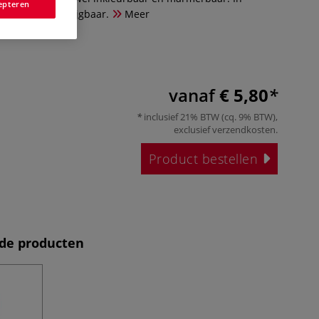
epteren
voeringen verkrijgbaar.
Meer
vanaf
€ 5,80
inclusief 21% BTW (cq. 9% BTW),
exclusief
verzendkosten
.
Product bestellen
de producten