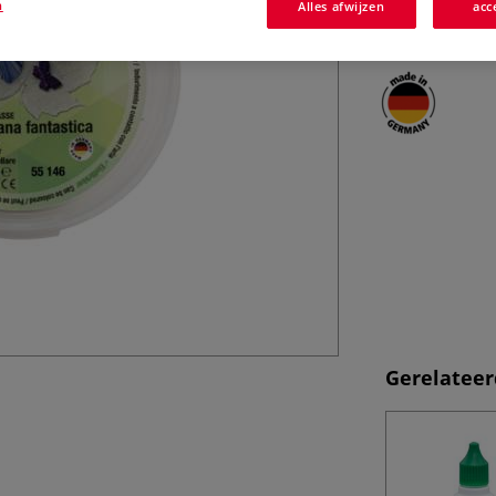
n
Alles afwijzen
acc
verschillende uit
Gerelateer