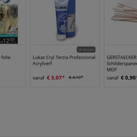
26 kleuren
 folie
Lukas Cryl Terzia Professional
GERSTAECKER
Acrylverf
Schilderspane
MDF
€ 3,07
€ 0,90
€ 4,10
vanaf
vanaf