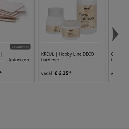
13 varianten
 |
KREUL | Hobby Line DECO
CERNIT® 
el — katoen op
hardener
transluce
€ 6,35
€ 
vanaf
vanaf