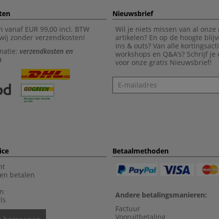
ten
Nieuwsbrief
n vanaf EUR 99,00 incl. BTW
Wil je niets missen van al onze
wij zonder verzendkosten!
artikelen? En op de hoogte blijv
ins & outs? Van alle kortingsact
matie:
verzendkosten en
workshops en Q&A’s? Schrijf je
n
voor onze gratis Nieuwsbrief!
Nieuwsbrief
ice
Betaalmethoden
nt
en betalen
en
Andere betalingsmanieren:
ls
Factuur
Vooruitbetaling