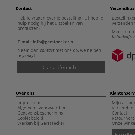
Contact
Verzendkos
Heb je vragen over je bestelling? Of heb je
Bestellinge
hulp nodig bij het uitzoeken van
verzenden 
producten?
Meer infor
betaalwijze
E-mail: info@gerstaecker.nl
Neem dan
contact
met ons op, we helpen
je graag!
Contactformulier
Over ons
Klantenserv
Impressum
Mijn accou
Algemene voorwaarden
Verzenden 
Gegevensbescherming
Contact
Cookiebeleid
Retourner
Werken bij Gerstaecker
Onze winke