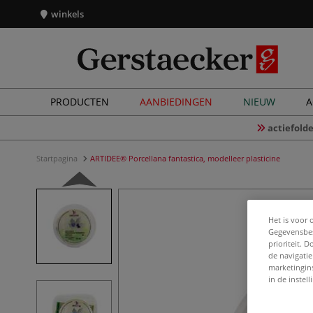
winkels
PRODUCTEN
AANBIEDINGEN
NIEUW
A
actiefolde
Startpagina
ARTIDEE® Porcellana fantastica, modelleer plasticine
Het is voor 
Gegevensbes
prioriteit. 
de navigatie
marketingin
in de instel