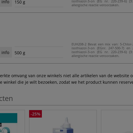
isothiazol-3-on (EG nr. 220-239-6) (3
 info
150 g
allergische reactie veroorzaken.
EUH208-2 Bevat een mix van: 5-Chlor-
isothiazol-3-on (EGnr. 247-500-7) en 
isothiazol-3-on (EG nr. 220-239-6) (3
 info
500 g
allergische reactie veroorzaken.
te omvang van onze winkels niet alle artikelen van de website ook
winkel die je wilt bezoeken, zodat we het product kunnen reserve
cten
-25%