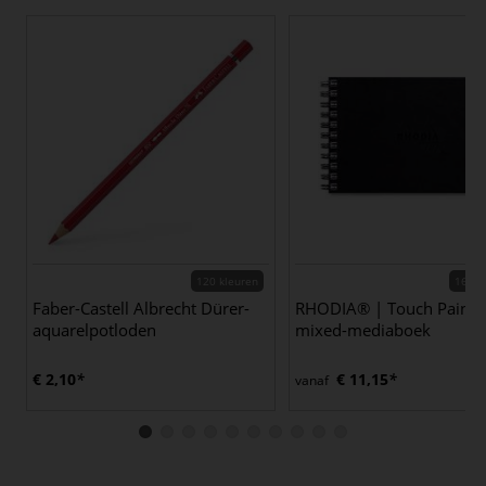
120 kleuren
16 va
Faber-Castell Albrecht Dürer-
RHODIA® | Touch Paint
aquarelpotloden
mixed-mediaboek
€ 2,10
€ 11,15
vanaf