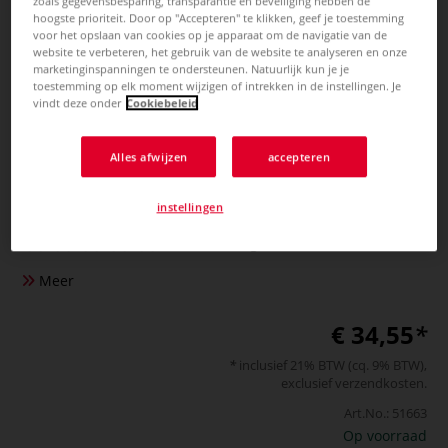
zoals gegevensbesparing, transparantie en beveiliging hebben de
hoogste prioriteit. Door op "Accepteren" te klikken, geef je toestemming
voor het opslaan van cookies op je apparaat om de navigatie van de
website te verbeteren, het gebruik van de website te analyseren en onze
marketinginspanningen te ondersteunen. Natuurlijk kun je je
toestemming op elk moment wijzigen of intrekken in de instellingen. Je
vindt deze onder
Cookiebeleid
Alles afwijzen
accepteren
ART & GO | Maxi Collection Case
— for 220 pencils +
instellingen
0 Beoordeling
Meer
€ 34,55
inclusief 21% BTW (cq. 9% BTW),
exclusief
verzendkosten
.
Art.No.:
51663
Op voorraad