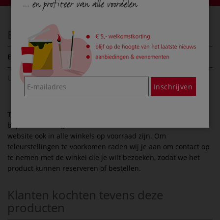
Een beoordeling schrijven
Er zijn nog geen beoordelingen voor dit product.
U dient te zijn
ingelogd
, om een reactie te kunnen plaatsen.
Inschrijven
Ter informatie:
Houd er rekening mee dat vanwege de
beperkte omvang van onze winkels niet alle artikelen van de
website ook in alle winkels op voorraad zijn. Om
teleurstellingen te voorkomen raden wij je aan om contact op
te nemen met de winkel die je wilt bezoeken, zodat we het
product kunnen reserveren of bestellen.
Klanten kochten tevens deze
producten