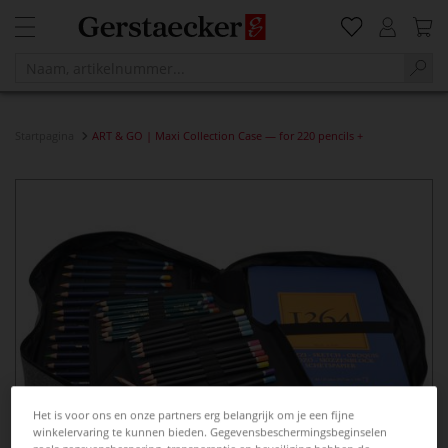
Startpagina
ART & GO | Maxi Collection Case — for 220 pencils +
Het is voor ons en onze partners erg belangrijk om je een fijne
winkelervaring te kunnen bieden. Gegevensbeschermingsbeginselen