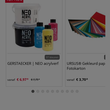
37 kleuren
53 
GERSTAECKER | NEO acrylverf
URSUS® Gekleurd papier
Fotokarton
€ 6,97
€ 3,70
vanaf
€ 7,75
vanaf