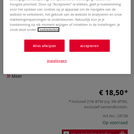
hoogste prioriteit. Door op "Accepteren" te klikken, geef je toestemming
voor het opslaan van cookies op je apparaat om de navigatie van de
website te verbeteren, het gebruik van de website te analyseren en onze
marketinginspanningen te ondersteunen. Natuurlijk kun je je
toestemming op elk moment wijzigen of intrekken in de instellingen. Je
vindt deze onder
Cookiebeleid
Alles afwijzen
accepteren
3M™ | Scotch® Plakbandhouder
instellingen
0 Beoordeling
Meer
€ 18,50
inclusief 21% BTW (cq. 9% BTW),
exclusief
verzendkosten
.
Art.No.:
28738
Op voorraad
In winkelmandje