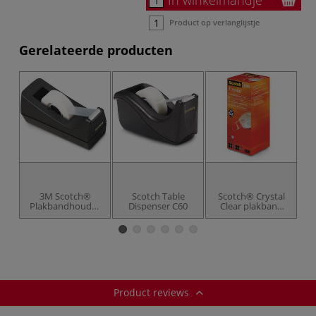
Product op verlanglijstje
Gerelateerde producten
3M Scotch®
Scotch Table
Scotch® Crystal
Plakbandhouder
Dispenser C60
Clear plakband
H
C38
600
Product reviews