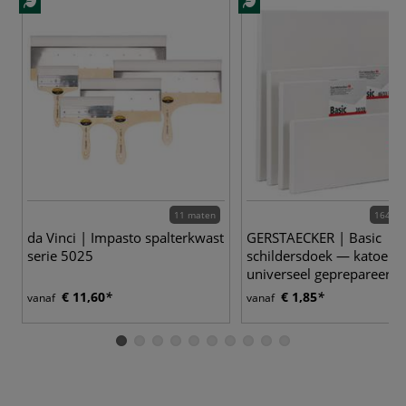
11 maten
164 va
da Vinci | Impasto spalterkwast
GERSTAECKER | Basic
serie 5025
schildersdoek — katoen
universeel geprepareerd
€ 11,60
€ 1,85
vanaf
vanaf