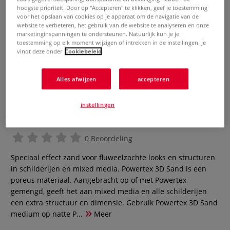
hoogste prioriteit. Door op "Accepteren" te klikken, geef je toestemming
voor het opslaan van cookies op je apparaat om de navigatie van de
website te verbeteren, het gebruik van de website te analyseren en onze
marketinginspanningen te ondersteunen. Natuurlijk kun je je
toestemming op elk moment wijzigen of intrekken in de instellingen. Je
vindt deze onder
Cookiebeleid
Alles afwijzen
accepteren
instellingen
3D Sand & Balls Medium
0 Beoordeling
Speciaal effect zand voor fluweelzachte looks en structuren
in schilderijen en mixed media. Powertex 3D Sand is een
poreus materiaal. Aangebracht op of met Powertex
gemengd, geeft het aan mixed media en alle schilderijen
een extra structuur en dimensie. Gebruik Powertex 3D Sand
medium op natte P...
Meer