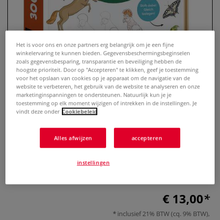
Het is voor ons en onze partners erg belangrijk om je een fijne
winkelervaring te kunnen bieden. Gegevensbeschermingsbeginselen
zoals gegevensbesparing, transparantie en beveiliging hebben de
hoogste prioriteit. Door op "Accepteren" te klikken, geef je toestemming
voor het opslaan van cookies op je apparaat om de navigatie van de
website te verbeteren, het gebruik van de website te analyseren en onze
marketinginspanningen te ondersteunen. Natuurlijk kun je je
toestemming op elk moment wijzigen of intrekken in de instellingen. Je
300 Motive zeichnen – Tiere
vindt deze onder
Cookiebeleid
0 Beoordeling
Alles afwijzen
accepteren
In Schritt-für-Schritt-Anleitungen mit einfachen Formen die
Tierwelt zeichnen: Katze, Hund, Vogel, Elefant, Känguru,
instellingen
Delfin, Koala und viele Lieblingstiere mehr.
Meer
€ 13,00
inclusief 21% BTW (cq. 9% BTW),