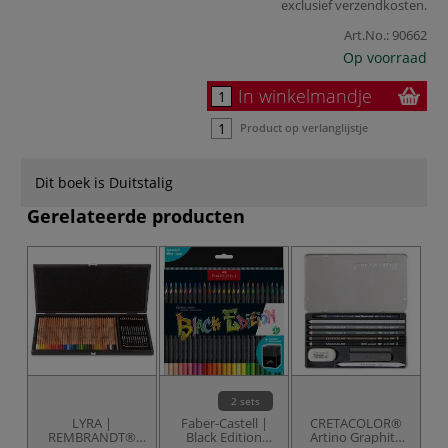
exclusief
verzendkosten
.
Art.No.:
90662
Op voorraad
In winkelmandje
Product op verlanglijstje
Dit boek is Duitstalig
Gerelateerde producten
2 sets
LYRA |
Faber-Castell |
CRETACOLOR®
C
REMBRANDT®
Black Edition
Artino Graphite
C