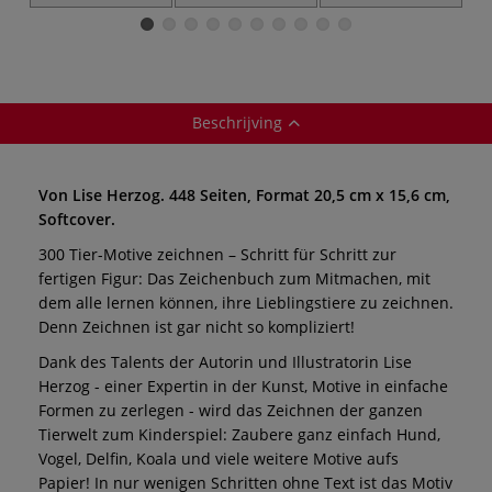
POLYCOLOR + Art
kleurpotlood —
basic, tekenset
Design — 49-kist
sets
Beschrijving
Von Lise Herzog. 448 Seiten, Format 20,5 cm x 15,6 cm,
Softcover.
300 Tier-Motive zeichnen – Schritt für Schritt zur
fertigen Figur: Das Zeichenbuch zum Mitmachen, mit
dem alle lernen können, ihre Lieblingstiere zu zeichnen.
Denn Zeichnen ist gar nicht so kompliziert!
Dank des Talents der Autorin und Illustratorin Lise
Herzog - einer Expertin in der Kunst, Motive in einfache
Formen zu zerlegen - wird das Zeichnen der ganzen
Tierwelt zum Kinderspiel: Zaubere ganz einfach Hund,
Vogel, Delfin, Koala und viele weitere Motive aufs
Papier! In nur wenigen Schritten ohne Text ist das Motiv