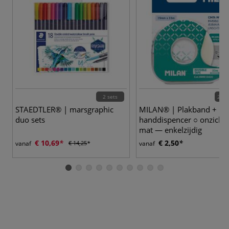
2 sets
2 va
STAEDTLER® | marsgraphic
MILAN® | Plakband +
duo sets
handdispencer ○ onzicht
mat — enkelzijdig
€ 10,69
€ 2,50
vanaf
€ 14,25
vanaf