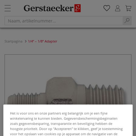
Startpagina
1/4“ – 1/8“ Adapter
Het is voor ons en onze partners erg belangrijk om je een fijne
winkelervaring te kunnen bieden. Gegevensbeschermingsbeginselen
zoals gegevensbesparing, transparantie en beveiliging hebben de
hoogste prioriteit. Door op "Accepteren" te klikken, geef je toestemming
voor het opslaan van cookies op je apparaat om de navigatie van de