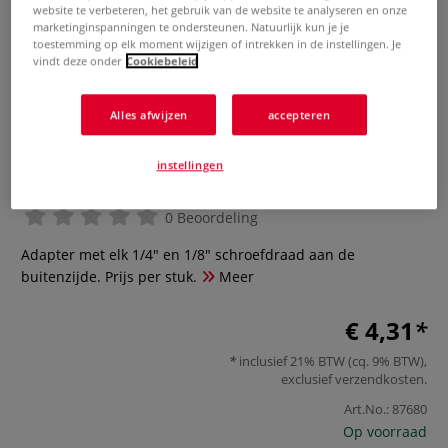
website te verbeteren, het gebruik van de website te analyseren en onze
marketinginspanningen te ondersteunen. Natuurlijk kun je je
toestemming op elk moment wijzigen of intrekken in de instellingen. Je
vindt deze onder
Cookiebeleid
Alles afwijzen
accepteren
instellingen
1/4“ – 1/8“ Adapter
0 Beoordeling
Adapter met elk 1/4" en 1/8" schroefdraad aan de
buitenzijde. Prijs per stuk.
Meer
€ 4,31
inclusief 21% BTW (cq. 9% BTW),
exclusief
verzendkosten
.
Art.No.:
87680
Op voorraad