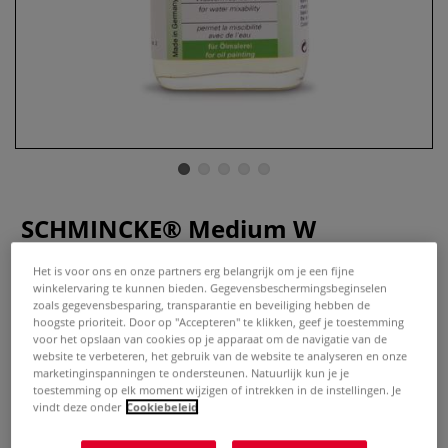
SCHMINCKE® Medium W
schildersmedium
Het is voor ons en onze partners erg belangrijk om je een fijne
winkelervaring te kunnen bieden. Gegevensbeschermingsbeginselen
1 Beoordeling
zoals gegevensbesparing, transparantie en beveiliging hebben de
hoogste prioriteit. Door op "Accepteren" te klikken, geef je toestemming
Schmincke Medium W. Het eerste klas hulpmiddel dat met
voor het opslaan van cookies op je apparaat om de navigatie van de
water onder de olieverf gemengd wordt. Bevat
website te verbeteren, het gebruik van de website te analyseren en onze
marketinginspanningen te ondersteunen. Natuurlijk kun je je
alkydhars.Productdetails: droogt gelijkmatig
toestemming op elk moment wijzigen of intrekken in de instellingen. Je
opgeurneutraalverhoogt de kleurglansAls gelei of vloeistof
vindt deze onder
Cookiebeleid
verkrijgbaar. Aub. vloeistof in flaconr gebruik schudden.
Meer