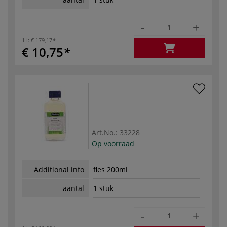
-
+
1 l:
€ 179,17
€ 10,75
Art.No.:
33228
Op voorraad
Additional info
fles 200ml
aantal
1 stuk
-
+