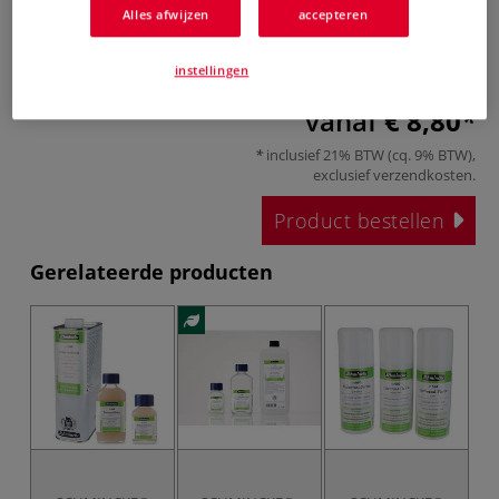
Alles afwijzen
accepteren
instellingen
vanaf
€ 8,80
inclusief 21% BTW (cq. 9% BTW),
exclusief
verzendkosten
.
Product bestellen
Gerelateerde producten