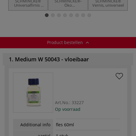
SCHMINCKE®
SCHMINCKE®-
SCHMINCKE®
Universalfirnis -
Öko
Vernis, universeel
un
universeel
penselenreininger
slotvernis,
zijdemat
Product bestellen
1. Medium W 50043 - vloeibaar
Art.No.:
33227
Op voorraad
Additional info
fles 60ml
aantal
1 stuk