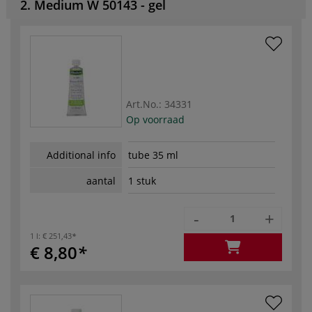
2. Medium W 50143 - gel
Art.No.:
34331
Op voorraad
Additional info
tube 35 ml
aantal
1 stuk
-
+
1 l:
€ 251,43
€ 8,80