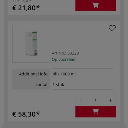
1 l:
€ 109,00
€ 21,80
Art.No.:
33229
Op voorraad
Additional info
blik 1000 ml
aantal
1 stuk
-
+
€ 58,30