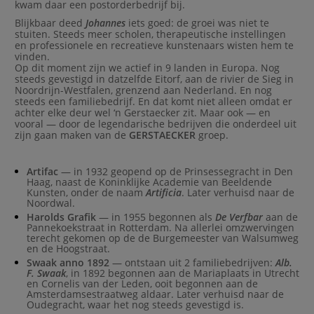
kwam daar een postorderbedrijf bij.
Blijkbaar deed
Johannes
iets goed: de groei was niet te
stuiten. Steeds meer scholen, therapeutische instellingen
en professionele en recreatieve kunstenaars wisten hem te
vinden.
Op dit moment zijn we actief in 9 landen in Europa. Nog
steeds gevestigd in datzelfde Eitorf, aan de rivier de Sieg in
Noordrijn-Westfalen, grenzend aan Nederland. En nog
steeds een familiebedrijf. En dat komt niet alleen omdat er
achter elke deur wel ‘n Gerstaecker zit. Maar ook — en
vooral — door de legendarische bedrijven die onderdeel uit
zijn gaan maken van de
GERSTAECKER
groep.
Artifac
— in 1932 geopend op de Prinsessegracht in Den
Haag, naast de Koninklijke Academie van Beeldende
Kunsten, onder de naam
Artificia
. Later verhuisd naar de
Noordwal.
Harolds Grafik
— in 1955 begonnen als
De Verfbar
aan de
Pannekoekstraat in Rotterdam. Na allerlei omzwervingen
terecht gekomen op de de Burgemeester van Walsumweg
en de Hoogstraat.
Swaak anno 1892
— ontstaan uit 2 familiebedrijven:
Alb.
F. Swaak
, in 1892 begonnen aan de Mariaplaats in Utrecht
en Cornelis van der Leden, ooit begonnen aan de
Amsterdamsestraatweg aldaar. Later verhuisd naar de
Oudegracht, waar het nog steeds gevestigd is.