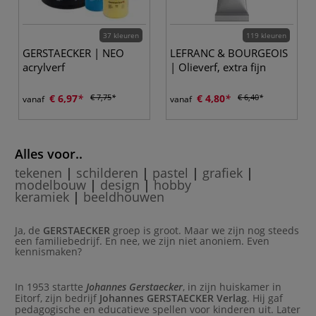
37 kleuren
119 kleuren
GERSTAECKER | NEO
LEFRANC & BOURGEOIS
acrylverf
| Olieverf, extra fijn
€ 6,97
€ 7,75
€ 4,80
€ 6,40
vanaf
vanaf
Alles voor..
tekenen
|
schilderen
|
pastel
|
grafiek
|
modelbouw
|
design
|
hobby
keramiek
|
beeldhouwen
Ja, de
GERSTAECKER
groep is groot. Maar we zijn nog steeds
een familiebedrijf. En nee, we zijn niet anoniem. Even
kennismaken?
In 1953 startte
Johannes Gerstaecker
, in zijn huiskamer in
Eitorf, zijn bedrijf
Johannes GERSTAECKER Verlag
. Hij gaf
pedagogische en educatieve spellen voor kinderen uit. Later