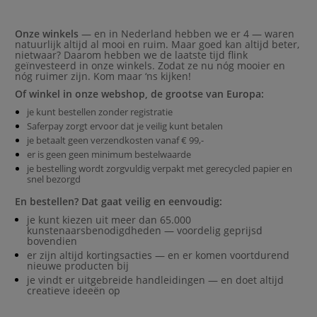
Onze winkels
— en in Nederland hebben we er 4 — waren
natuurlijk altijd al mooi en ruim. Maar goed kan altijd beter,
nietwaar? Daarom hebben we de laatste tijd flink
geïnvesteerd in onze winkels. Zodat ze nu nóg mooier en
nóg ruimer zijn. Kom maar ‘ns kijken!
Of winkel in onze webshop, de grootse van Europa:
je kunt bestellen zonder registratie
Saferpay zorgt ervoor dat je veilig kunt betalen
je betaalt geen verzendkosten vanaf € 99,-
er is geen geen minimum bestelwaarde
je bestelling wordt zorgvuldig verpakt met gerecycled papier en
snel bezorgd
En bestellen? Dat gaat veilig en eenvoudig:
je kunt kiezen uit meer dan 65.000
kunstenaarsbenodigdheden — voordelig geprijsd
bovendien
er zijn altijd kortingsacties — en er komen voortdurend
nieuwe producten bij
j
e vindt er uitgebreide handleidingen — en doet altijd
creatieve ideeën op