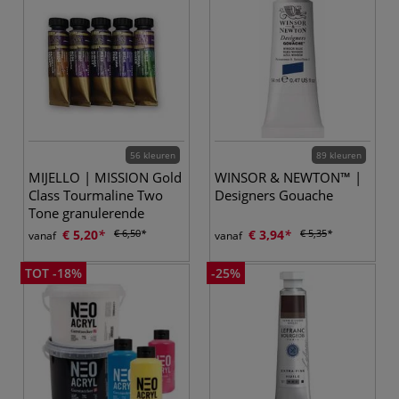
56 kleuren
89 kleuren
MIJELLO | MISSION Gold
WINSOR & NEWTON™ |
Class Tourmaline Two
Designers Gouache
Tone granulerende
aquarelverf — los
€ 5,20
€ 6,50
€ 3,94
€ 5,35
vanaf
vanaf
TOT -18%
-25%